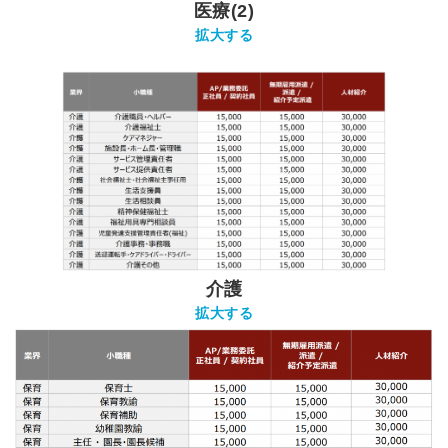
医療(2)
拡大する
介護
拡大する