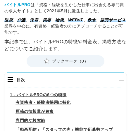
バイトルPRO
は「資格・経験を生かした仕事に出会える専門職
の求人サイト」として2021年5月に誕生しました。
医療
、
介護
、
保育
、
美容
、
物流
、
WEB/IT
、
飲食
、
販売サービス
業界を中心に、有資格・経験者の方にアプローチすることが可
能です。
本記事では、
バイトルPROの特徴や
料金表、
掲載方法
な
どについてご紹介します。
ブックマーク（0）
目次
1．バイトルPROの6つの特徴
有資格者・経験者採用に特化
原稿の情報量が豊富
専門的な検索軸
「動画配信」「スタッフの声」機能で応募数アップ