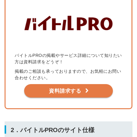
簡単10秒！無料会員登録
ツをご利用する
バイトルPROの掲載やサービス詳細について知りたい
必要です。
方は資料請求をどうぞ！
採用課題の解決、新しい採用の
ら
取り組みなどを取材したインタ
掲載のご相談も承っておりますので、お気軽にお問い
ビュー記事が読める
合わせください。
採用にまつわる独自の調査レポ
資料請求する
ートが届く
採用に役立つ記事・資料が届く
メールアドレス
2．バイトルPROのサイト仕様