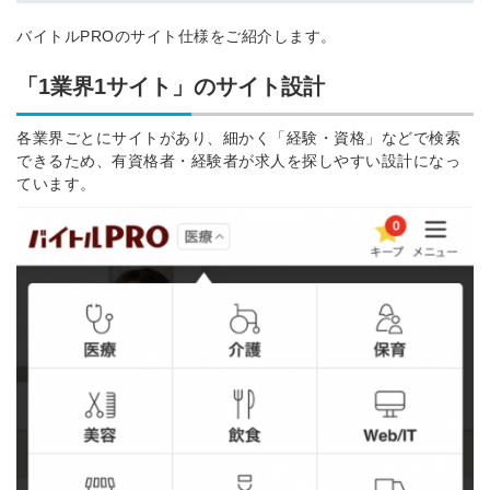
※ログインIDとなります
バイトルPROのサイト仕様をご紹介します。
ンする
利用規約
と
個人情報の取り扱い
について
「1業界1サイト」のサイト設計
同意のうえ
お忘れですか？
登録する
各業界ごとにサイトがあり、細かく「経験・資格」などで検索
できるため、有資格者・経験者が求人を探しやすい設計になっ
ています。
Dでログイン
他サービスIDで登録
の許可なく投稿すること
ません
みんなの採用部があなたの許可なく投稿すること
はありません