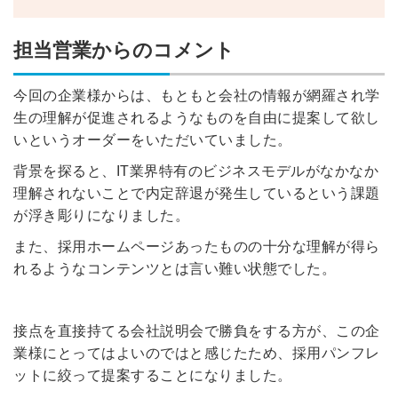
採用課題の解決、新しい採用の
ら
取り組みなどを取材したインタ
ビュー記事が読める
担当営業からのコメント
採用にまつわる独自の調査レポ
ートが届く
今回の企業様からは、もともと会社の情報が網羅され学
採用に役立つ記事・資料が届く
生の理解が促進されるようなものを自由に提案して欲し
いというオーダーをいただいていました。
メールアドレス
背景を探ると、IT業界特有のビジネスモデルがなかなか
理解されないことで内定辞退が発生しているという課題
が浮き彫りになりました。
また、採用ホームページあったものの十分な理解が得ら
※ログインIDとなります
ンする
れるようなコンテンツとは言い難い状態でした。
利用規約
と
個人情報の取り扱い
について
同意のうえ
お忘れですか？
登録する
接点を直接持てる会社説明会で勝負をする方が、この企
業様にとってはよいのではと感じたため、採用パンフレ
ットに絞って提案することになりました。
Dでログイン