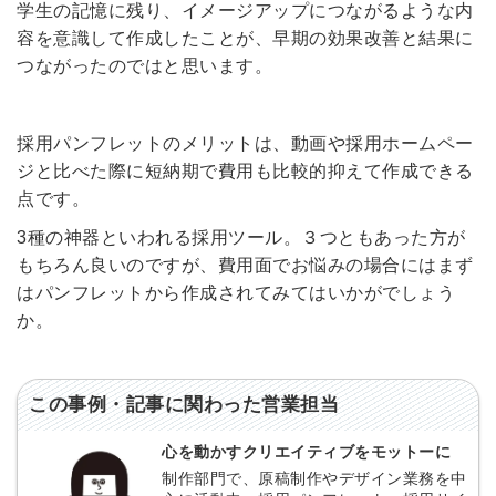
学生の記憶に残り、イメージアップにつながるような内
他サービスIDで登録
容を意識して作成したことが、早期の効果改善と結果に
つながったのではと思います。
の許可なく投稿すること
ません
採用パンフレットのメリットは、動画や採用ホームペー
みんなの採用部があなたの許可なく投稿すること
はありません
ジと比べた際に短納期で費用も比較的抑えて作成できる
点です。
3種の神器といわれる採用ツール。３つともあった方が
もちろん良いのですが、費用面でお悩みの場合にはまず
はパンフレットから作成されてみてはいかがでしょう
か。
この事例・記事に関わった営業担当
心を動かすクリエイティブをモットーに
制作部門で、原稿制作やデザイン業務を中