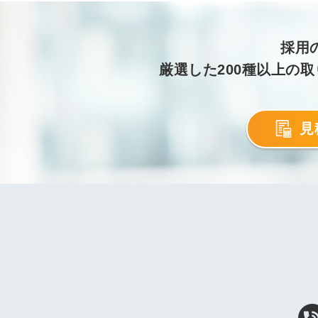
採用
厳選した200種以上の
見