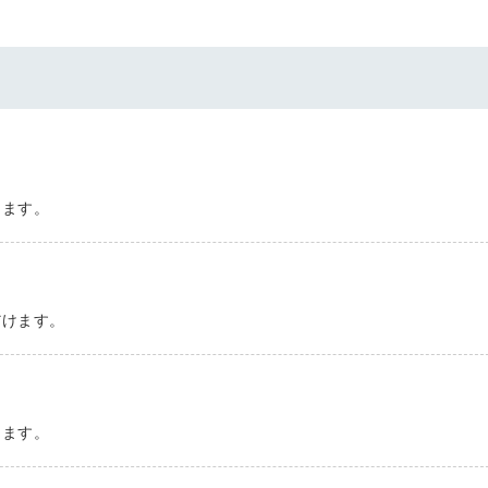
会員登録
解決
頼れる
メールアドレス
「採用パ
ートナ
けます。
ー」
※ログインIDとなり
ます
みんなの採用部
利用規約
と
個人情報
だけます。
の特徴
の取り扱い
について
同意のうえ
採用に役立つ
ノウハウ資料
登
けます。
が届く
録
す
採用にまつわ