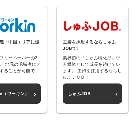
信してまいりま
す。
陸・中国エリアに強
主婦を採用するならしゅふ
JOBで!
フリーペーパーの2
業界初の『しゅふ特化型』求
。 地元の求職者にア
人媒体として成長を続けてい
することが可能で
ます。 主婦を採用するならし
ゅふＪＯＢ！
kin（ワーキン）
しゅふJOB