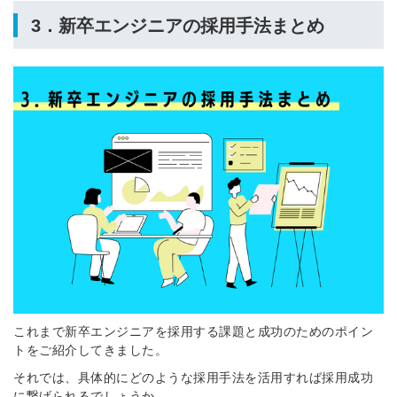
簡単10秒！無料会員登録
3．新卒エンジニアの採用手法まとめ
ツをご利用する
必要です。
採用課題の解決、新しい採用の
ら
取り組みなどを取材したインタ
ビュー記事が読める
採用にまつわる独自の調査レポ
ートが届く
採用に役立つ記事・資料が届く
メールアドレス
※ログインIDとなります
これまで新卒エンジニアを採用する課題と成功のためのポイン
ンする
トをご紹介してきました。
利用規約
と
個人情報の取り扱い
について
同意のうえ
それでは、具体的にどのような採用手法を活用すれば採用成功
お忘れですか？
に繋げられるでしょうか。