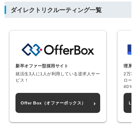
ダイレクトリクルーティング一覧
新卒オファー型採用サイト
理系
就活生3人に1人が利用している逆求人サー
2万3
ビス！
ロー
40％
Offer Box（オファーボックス）
L