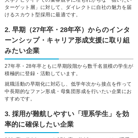
ターゲット層」に対して、ダイレクトに自社の魅力を届
けるスカウト型採用に最適です。
2. 早期（27年卒・28年卒）からのインタ
ーンシップ・キャリア形成支援に取り組
簡単10秒！無料会員登録
みたい企業
ツをご利用する
27年卒・28年卒ともに早期段階から数千名規模の学生が
必要です。
積極的に登録・活動しています。
採用課題の解決、新しい採用の
ら
取り組みなどを取材したインタ
就職活動の早期化に対応し、低学年次から接点を作って
ビュー記事が読める
中長期的なファン形成・母集団形成を行いたい企業にお
採用にまつわる独自の調査レポ
すすめです。
ートが届く
採用に役立つ記事・資料が届く
3. 採用が難航しやすい「理系学生」を効
率的に確保したい企業
メールアドレス