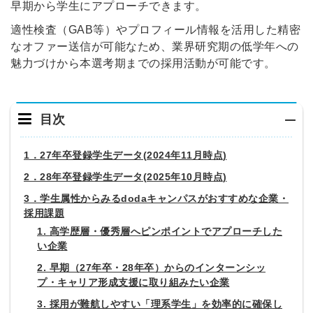
早期から学生にアプローチできます。
適性検査（GAB等）やプロフィール情報を活用した精密
なオファー送信が可能なため、業界研究期の低学年への
魅力づけから本選考期までの採用活動が可能です。
目次
1．27年卒登録学生データ(2024年11月時点)
2．28年卒登録学生データ(2025年10月時点)
3．学生属性からみるdodaキャンパスがおすすめな企業・
採用課題
1. 高学歴層・優秀層へピンポイントでアプローチした
い企業
2. 早期（27年卒・28年卒）からのインターンシッ
プ・キャリア形成支援に取り組みたい企業
3. 採用が難航しやすい「理系学生」を効率的に確保し