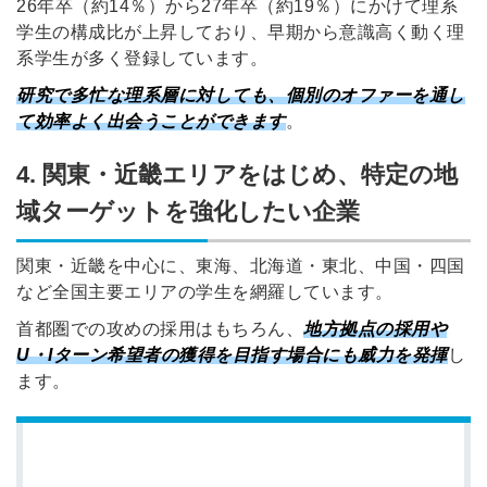
26年卒（約14％）から27年卒（約19％）にかけて理系
学生の構成比が上昇しており、早期から意識高く動く理
系学生が多く登録しています。
※ログインIDとなります
ンする
研究で多忙な理系層に対しても、個別のオファーを通し
利用規約
と
個人情報の取り扱い
について
て効率よく出会うことができます
。
同意のうえ
お忘れですか？
登録する
4. 関東・近畿エリアをはじめ、特定の地
域ターゲットを強化したい企業
Dでログイン
他サービスIDで登録
関東・近畿を中心に、東海、北海道・東北、中国・四国
など全国主要エリアの学生を網羅しています。
首都圏での攻めの採用はもちろん、
地方拠点の採用や
U・Iターン希望者の獲得を目指す場合にも威力を発揮
し
の許可なく投稿すること
ません
ます。
みんなの採用部があなたの許可なく投稿すること
はありません