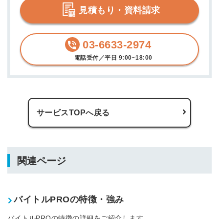
採用に役立つ記事・資料が届く
見積もり・資料請求
メールアドレス
03-6633-2974
電話受付／平日 9:00~18:00
※ログインIDとなります
ンする
利用規約
と
個人情報の取り扱い
について
同意のうえ
お忘れですか？
サービスTOPへ戻る
登録する
Dでログイン
関連ページ
他サービスIDで登録
バイトルPROの特徴・強み
の許可なく投稿すること
ません
バイトルPROの特徴の詳細をご紹介します。