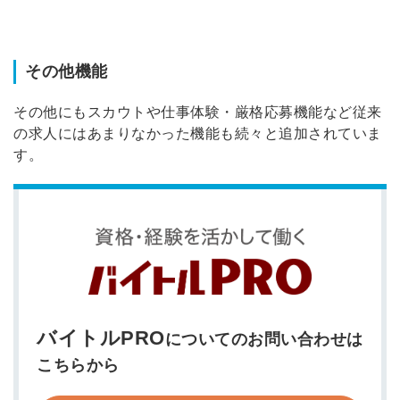
その他機能
その他にもスカウトや仕事体験・厳格応募機能など従来
の求人にはあまりなかった機能も続々と追加されていま
す。
簡単10秒！無料会員登録
ツをご利用する
必要です。
採用課題の解決、新しい採用の
ら
取り組みなどを取材したインタ
バイトルPRO
ビュー記事が読める
についてのお問い合わせは
採用にまつわる独自の調査レポ
こちらから
ートが届く