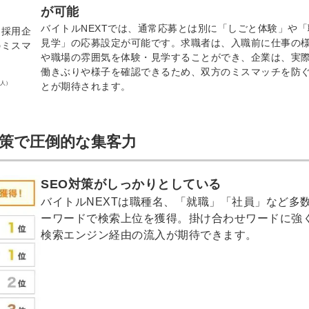
信してまいりま
。
が可能
す。
バイトルNEXTでは、通常応募とは別に「しごと体験」や「
と採用企
見学」の応募設定が可能です。求職者は、入職前に仕事の
のミスマ
や職場の雰囲気を体験・見学することができ、企業は、実
働きぶりや様子を確認できるため、双方のミスマッチを防
0人）
とが期待されます。
対策で圧倒的な集客力
SEO対策がしっかりとしている
バイトルNEXTは職種名、「就職」「社員」など多
ーワードで検索上位を獲得。掛け合わせワードに強
検索エンジン経由の流入が期待できます。