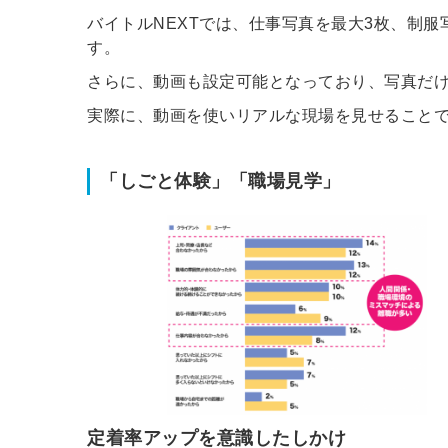
バイトルNEXTでは、仕事写真を最大3枚、制
ログイン
す。
する
さらに、動画も設定可能となっており、写真だ
実際に、動画を使いリアルな現場を見せることで
パスワードをお忘れですか？
「しごと体験」「職場見学」
他サービスIDでログイン
みんなの採用部があなたの許可
なく投稿することはありません
定着率アップを意識したしかけ