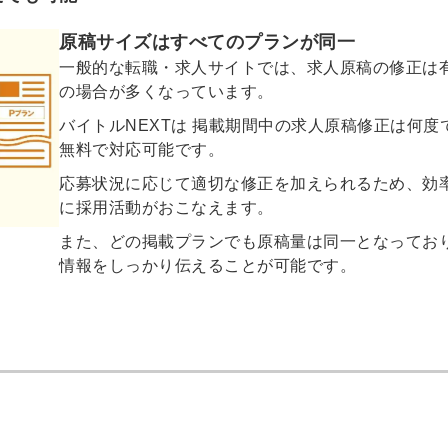
会員登録
解決
原稿サイズはすべてのプランが同一
一般的な転職・求人サイトでは、求人原稿の修正は
頼れる
メールアドレス
の場合が多くなっています。
「採用パ
バイトルNEXTは 掲載期間中の求人原稿修正は何度
無料で対応可能です。
ートナ
応募状況に応じて適切な修正を加えられるため、効
ー」
に採用活動がおこなえます。
※ログインIDとなり
ます
また、どの掲載プランでも原稿量は同一となってお
情報をしっかり伝えることが可能です。
みんなの採用部
利用規約
と
個人情報
の特徴
の取り扱い
について
同意のうえ
採用に役立つ
ノウハウ資料
登
が届く
録
す
採用にまつわ