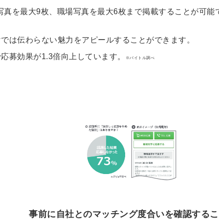
る
る独自の調査
服写真を最大9枚、職場写真を最大6枚まで掲載することが可能
レポートが届
く
けでは伝わらない魅力をアピールすることができます。
応募効果が1.3倍向上しています。
採用課題の解
※バイトル調べ
他サービスIDで登録
決、新しい採
用の取り組み
などを取材し
たインタビュ
ー記事が読め
みんなの採用部があ
る
なたの許可なく投稿
することはありませ
ん
「自社の採用をよ
り良くしたい！」
という経営者や採
用担当者様のお役
に立てる情報を発
事前に自社とのマッチング度合いを確認するこ