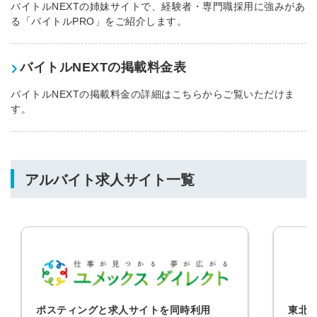
バイトルNEXTの姉妹サイトで、経験者・専門職採用に強みがあ
採用に役立つ記事・資料が届く
る「バイトルPRO」をご紹介します。
メールアドレス
バイトルNEXTの掲載料金表
バイトルNEXTの掲載料金の詳細はこちらからご覧いただけま
す。
※ログインIDとなります
ンする
利用規約
と
個人情報の取り扱い
について
同意のうえ
お忘れですか？
アルバイト求人サイト一覧
登録する
Dでログイン
他サービスIDで登録
ポスティングと求人サイトを同時利用
東北
の許可なく投稿すること