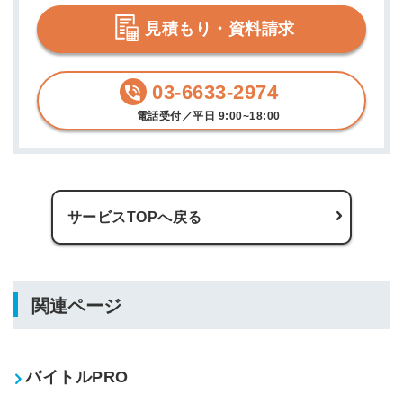
見積もり・資料請求
03-6633-2974
電話受付／平日 9:00~18:00
サービスTOPへ戻る
簡単10秒！無料会員登録
ツをご利用する
必要です。
関連ページ
採用課題の解決、新しい採用の
ら
取り組みなどを取材したインタ
ビュー記事が読める
バイトルPRO
採用にまつわる独自の調査レポ
ートが届く