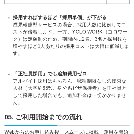
採用すればするほど「採用単価」が下がる
※ログインIDとなります
成果報酬型サービスの場合、採用人数に比例してコ
ンする
ストが倍増します。一方、YOLO WORK（ヨロワー
利用規約
と
個人情報の取り扱い
について
同意のうえ
ク）は定額制のため、期間内に2名、3名と採用数を
お忘れですか？
増やすほど1人あたりの採用コストは大幅に低減しま
登録する
す。
Dでログイン
「正社員採用」でも追加費用ゼロ
他サービスIDで登録
アルバイト採用はもちろん、職種制限なしの優秀な
人材（大卒約65%
、身分系ビザ保持者
）を正社員と
して採用した場合でも、追加料金は一切かかりませ
ん
。
の許可なく投稿すること
ません
みんなの採用部があなたの許可なく投稿すること
はありません
05. ご利用開始までの流れ
Webからのお申し込み後、スムーズに掲載・運用を開始