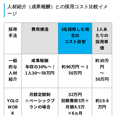
人材紹介（成果報酬）との採用コスト比較イメ
ージ
採用
費用構造
3名採用した場
1人あ
手法
合の
たりの
コスト目安
採用単
簡単10秒！無料会員登録
価
ツをご利用する
一般
成果報酬
約30万
必要です。
的な
年収の30%〜 /
約90万円 〜 1
円
採用課題の解決、新しい採用の
ら
取り組みなどを取材したインタ
人材
1人30〜50万円
50万円
〜
ビュー記事が読める
紹介
50万円
採用にまつわる独自の調査レポ
ートが届く
月額定額制
32万円
採用に役立つ記事・資料が届く
YOLO
※ベーシックプ
初期費用5万＋
約10.6
WOR
ランの場合
月額4.5万
万円
K
×6ヵ月
メールアドレス