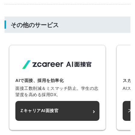
その他のサービス
AIで面接、採用を効率化
スカ
面接工数削減＆ミスマッチ防止。学生の志
AI
望度を高める採用DX。
ZキャリアAI面接官
ス