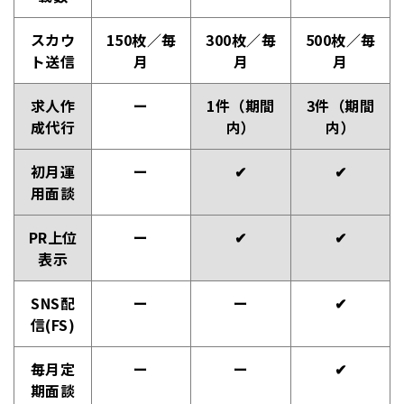
スカウ
150枚／毎
300枚／毎
500枚／毎
ト送信
月
月
月
求人作
ー
1件（期間
3件（期間
成代行
内）
内）
初月運
ー
✔
✔
用面談
PR上位
ー
✔
✔
表示
SNS配
ー
ー
✔
信(FS)
毎月定
ー
ー
✔
期面談