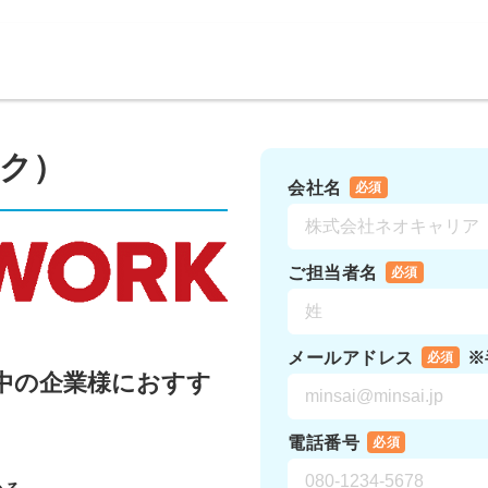
ーク）
会社名
必須
ご担当者名
必須
メールアドレス
※
必須
中の企業様におすす
電話番号
必須