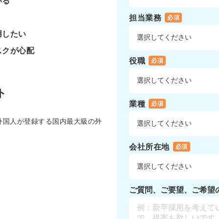
いる
担当業務
必須
用したい
スクが心配
役職
必須
ト
業種
必須
・外国人が登録する国内最大級の外
会社所在地
必須
ご質問、ご要望、ご希望