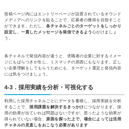
投稿ページ内にはエントリーページが設置されているオウンド
メディアへのリンクを貼ることで、応募者の獲得を目指すこと
ができます。
ただし、
各チャネルごとのターゲットをしっかり
設定し、一貫したメッセージを発信できるよう
心がけましょ
う。
各チャネルで発信内容が違うと、求職者の企業に対するイメー
ジにもばらつきが生じ、ミスマッチの原因にもなります。
正し
い企業理解をしてもらうためにも、ターゲット選定と発信内容
には気をつけましょう。
4-3．採用実績を分析・可視化する
利用した採用チャネルごとにデータを蓄積し、採用実績を分析
することで、
採用課題を解決するきっかけ
につながります。
採
用の効果が出ていれば問題はないですが、思ったような効果が
得られていない場合、
原因を探った上で、場合によっては活用
チャネルの見直しをおこなう必要があります