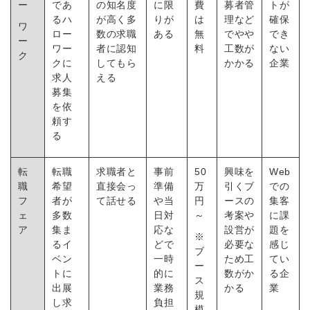
ー
であ
の知名度
に限
費
募者管
トが
るハ
が高く多
りが
は
理など
確保
ワ
ロー
数の求職
ある
無
でやや
でき
ー
ワー
者に認知
料
工数が
ない
ク
クに
してもら
かかる
企業
求人
える
募集
を依
頼す
る
転
転職
求職者と
事前
50
興味を
Web
職
希望
直接会っ
準備
万
引くブ
での
フ
者が
て話せる
や当
円
ースの
集客
ェ
多数
日対
～
考案や
に課
ア
集ま
応な
設営が
題を
※
るイ
どで
必要な
感じ
ブ
ベン
一時
ため工
てい
ー
トに
的に
数がか
る企
ス
出展
業務
かる
業
規
し求
負担
模