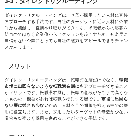
3-3．ダイレクトリクルーティング
ダイレクトリクルーティングは、企業が採用したい人材に直接
アプローチする手法です。
自社のターゲットに近い人材に企業
側から接触し、直接やり取りができます。
求職者からの応募を
待つのではなく企業側からアクションを起こすため、知名度に
自信がない企業にとっても自社の魅力をアピールできるチャン
スがあります。
メリット
ダイレクトリクルーティングは、転職顕在層だけでなく、
転職
市場に出回らないような転職潜在層にもアプローチできる
こと
がメリットです。
転職潜在層は、転職の意欲がそこまで高くな
いものの、機会があれば転職を検討する層です。
市場に出回ら
ない層は競合も少ない
ため、人材不足の問題を抱える中での採
用に役立ちます。
また、採用したいターゲットの母数が少ない
場合も効率よく採用を進めることができる手法です。