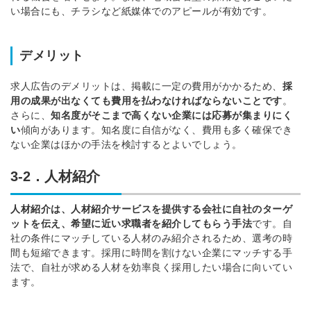
い場合にも、チラシなど紙媒体でのアピールが有効です。
※ログインIDとなります
ンする
利用規約
と
個人情報の取り扱い
について
デメリット
同意のうえ
お忘れですか？
登録する
求人広告のデメリットは、掲載に一定の費用がかかるため、
採
用の成果が出なくても費用を払わなければならないことです
。
さらに、
知名度がそこまで高くない企業には応募が集まりにく
Dでログイン
い
傾向があります。
知名度に自信がなく、費用も多く確保でき
他サービスIDで登録
ない企業はほかの手法を検討するとよいでしょう。
3-2．人材紹介
人材紹介は、人材紹介サービスを提供する会社に自社のターゲ
の許可なく投稿すること
ません
ットを伝え、希望に近い求職者を紹介してもらう手法
です。
自
みんなの採用部があなたの許可なく投稿すること
はありません
社の条件にマッチしている人材のみ紹介されるため、選考の時
間も短縮できます。
採用に時間を割けない企業にマッチする手
法で、自社が求める人材を効率良く採用したい場合に向いてい
ます。