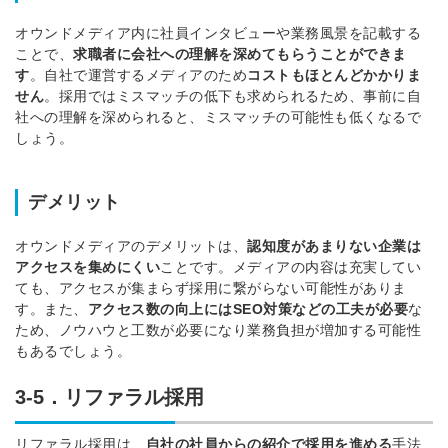
オウンドメディア内に社員インタビューや業務風景を記載する
ことで、
求職者に会社への理解を深めてもらうことができま
す
。
自社で運営するメディアのため
コストもほとんどかかりま
せん
。
採用ではミスマッチの低下も求められるため、事前に自
社への理解を深められると、ミスマッチの可能性も低くなるで
しょう。
デメリット
オウンドメディアのデメリットは、
認知度があまりない企業は
アクセスを集めにくい
ことです。
メディアの内容は充実してい
ても、アクセスが集まらず採用に繋がらない可能性がありま
す。
また、
アクセス数の向上にはSEO対策などの工夫が必要
な
ため、ノウハウと工数が必要になり業務負担が増加する可能性
もあるでしょう。
3-5．リファラル採用
リファラル採用は、
自社の社員からの紹介で採用を進める
手法