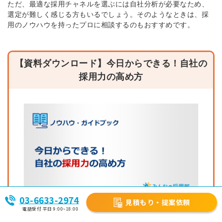
ただ、最適な採用チャネルを選ぶには自社分析が必要なため、
選定が難しく感じる方もいるでしょう。
そのようなときは、採
用のノウハウを持ったプロに相談するのもおすすめです。
【資料ダウンロード】今日からできる！自社の
採用力の高め方
03-6633-2974
見積もり・提案依頼
電話受付 平日 9:00~18:00
＼本資料で学べること／