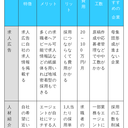
費
すす
特徴
メリット
リッ
工数
用
めの
ト
企業
求
求人
多くの求
採用
20
原稿作
母集
人
広告
職者へア
につ
～
成や応
団形
広
に自
ピール可
なが
10
募者管
成が
告
社の
能で求人
らな
0
理など
進ま
求人
情報誌な
くて
万
でやや
ない
情報
どの紙媒
も費
円/
工数が
企業
を掲
体を用い
用が
月
かかる
載す
れば地域
かか
る
密着型の
る
採用もで
きる
人
自社
エージェ
1人当
求
一部業
採用
材
の希
ントが自
たり
職
務をエ
の工
紹
望に
社にマッ
の採
者
ージェ
数を
介
近い
チする人
用単
の
ントに
削減