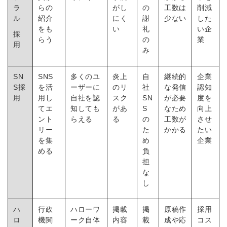
ラ
らの
がし
の
工数は
削減
ル
紹介
にく
謝
少ない
した
をも
い
礼
い企
採
らう
の
業
用
み
SN
SNS
多くのユ
炎上
自
継続的
企業
S採
を活
ーザーに
のリ
社
な発信
認知
用
用し
自社を認
スク
SN
が必要
度を
てエ
知しても
があ
S
なため
向上
ント
らえる
る
の
工数が
させ
リー
た
かかる
たい
を集
め
企業
める
負
担
な
し
ハ
行政
ハローワ
掲載
掲
原稿作
採用
ロ
機関
ーク自体
内容
載
成や応
コス