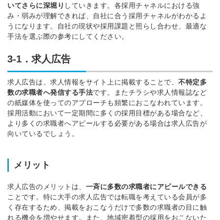
いてさらに深堀り
していきます。
各採用チャネルにおける強
み・弱みが理解できれば、自社に合う採用チャネルがわかるよ
うになります。
自社の現状や採用課題と照らし合わせ、最適な
手法を選ぶ際の参考にしてください。
簡単10秒！無料会員登録
3-1．求人広告
求人広告は、求人情報をサイト上に掲載することで、
不特定多
ツをご利用する
数の求職者へ発信する手法
です。
またチラシや求人情報誌など
必要です。
採用課題の解決、新しい採用の
の紙媒体を使ってのアプローチも頻繁におこなわれています。
ら
取り組みなどを取材したインタ
採用活動において一定期間に多くの採用目標がある場合など、
ビュー記事が読める
より多くの求職者へアピールする必要がある場合は求人広告が
向いているでしょう。
採用にまつわる独自の調査レポ
ートが届く
採用に役立つ記事・資料が届く
メリット
求人広告のメリットは、
一斉に多数の求職者にアピールできる
メールアドレス
ことです。
特に大手の求人広告では転職を考えている会員が多
く存在するため、掲載をおこなうだけで多数の求職者の目に触
れる機会を増やせます。
また、地域密着型の採用をおこないた