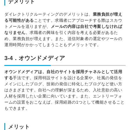
デメリット
ダイレクトリクルーティングのデメリットは、
業務負担が増え
る可能性がある
ことです。
求職者にアプローチする際はスカウ
トメールを送りますが、
メールの内容は自社で考案しなければ
なりません
。
求職者の興味を引く内容を考える必要があるた
め、業務負担が増えます。
また、送信対象者の選定やツールの
運用時間がかかってしまうこともデメリットです。
3-4．オウンドメディア
オウンドメディアは、自社のサイトを採用チャネルとして活用
する
手法です。
採用特設サイトを設ける企業や、社風の発信を
メインにしたブログ、技術の発信に特化したブログなど使い方
はさまざまです。
自社への理解が深まるため、入社意欲の高い
人材を採用したい企業に向いています。
また、エントリーフォ
ームの設置をおこなえば、採用経路の1つとして機能させること
もできます。
メリット