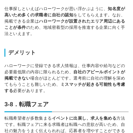
仕事探しといえばハローワークが思い浮かぶように、
知名度が
高いため多くの求職者に自社の認知
をしてもらえます。
なお、
掲載できる企業は
ハローワークが設置されたエリア周辺にある
ことが条件
のため、地域密着型の採用を推進する企業に向く手
法といえます。
デメリット
ハローワークに登録できる求人情報は、仕事内容や給与などの
必要最低限の内容に限られるため、
自社のアピールポイントが
掲載できない
場合がほとんどです。
選考前に自社の理解を深め
てもらうことも難しいため、
ミスマッチが起きる可能性も考慮
する
必要があります。
3-8．転職フェア
転職希望者が多数集まる
イベントに出展し、求人を集める
方法
です。
転職フェアに来る求職者は転職への意欲が高いため、自
社の魅力をうまく伝えられれば、応募者を増やすことができる