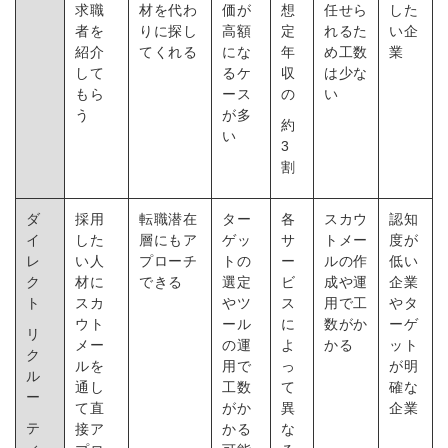
求職
材を代わ
価が
想
任せら
した
者を
りに探し
高額
定
れるた
い企
紹介
てくれる
にな
年
め工数
業
して
るケ
収
は少な
もら
ース
の
い
う
が多
約
い
3
割
ダ
採用
転職潜在
ター
各
スカウ
認知
イ
した
層にもア
ゲッ
サ
トメー
度が
レ
い人
プローチ
トの
ー
ルの作
低い
ク
材に
できる
選定
ビ
成や運
企業
ト
スカ
やツ
ス
用で工
やタ
ウト
ール
に
数がか
ーゲ
リ
メー
の運
よ
かる
ット
ク
ルを
用で
っ
が明
ル
通し
工数
て
確な
ー
て直
がか
異
企業
テ
接ア
かる
な