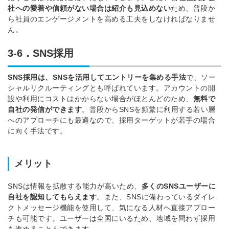
社への愛着や信頼がない場合は紹介も見込めない
ため、普段か
ら社員のエンゲージメントを高める工夫をしなければなりませ
ん。
3-6．SNS採用
SNS採用は、SNSを活用してエントリーを集める手法
で、ソー
シャルリクルーティングとも呼ばれています。
アカウントの開
設や利用にコストはかからない場合がほとんどのため、
無料で
自社の発信ができます
。
普段からSNSを頻繁に利用する若い層
へのアプローチにも最適なので、採用ターゲットが若手の場合
に向く手法です。
メリット
SNSは情報を拡散する能力が高いため、
多くのSNSユーザーに
自社を認知してもらえます
。
また、SNSに備わっているダイレ
クトメッセージ機能を使用して、気になる人材へ直接アプロー
チも可能です。
ユーザーは全国にいるため、地域を問わず採用