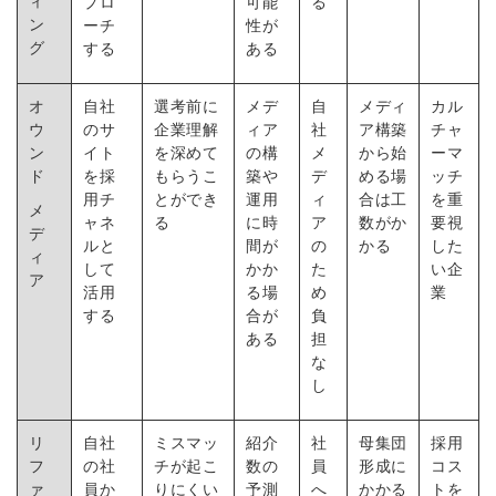
ィ
プロ
可能
る
ン
ーチ
性が
グ
する
ある
オ
自社
選考前に
メデ
自
メディ
カル
ウ
のサ
企業理解
ィア
社
ア構築
チャ
ン
イト
を深めて
の構
メ
から始
ーマ
ド
を採
もらうこ
築や
デ
める場
ッチ
用チ
とができ
運用
ィ
合は工
を重
メ
ャネ
る
に時
ア
数がか
要視
デ
ルと
間が
の
かる
した
ィ
して
かか
た
い企
ア
活用
る場
め
業
する
合が
負
ある
担
な
し
リ
自社
ミスマッ
紹介
社
母集団
採用
フ
の社
チが起こ
数の
員
形成に
コス
ァ
員か
りにくい
予測
へ
かかる
トを