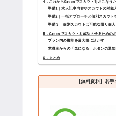
4．これからGreenでスカウトをおこなう
準備1｜求人記事内容やスカウトの対象
準備2｜一括アプローチと個別スカウト
ログイン
準備３｜個別スカウトは可能な限り個人
全てのコンテンツをご利用す
5．Greenでスカウトを成功させるための
るにはログインが必要です。
プラン内の機能を最大限に活かす
会員登録はこちら
求職者からの「気になる」ボタンの通知
6．まとめ
メールアドレス
【無料資料】若手の
パスワード