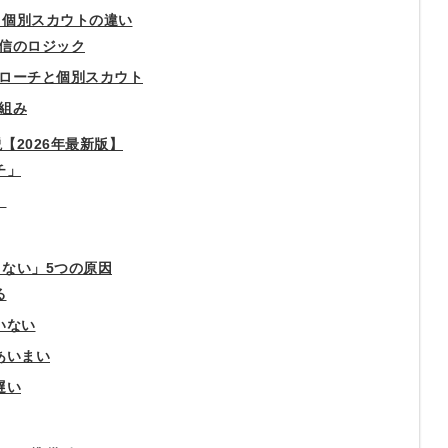
・個別スカウトの違い
信のロジック
ローチと個別スカウト
組み
【2026年最新版】
チ」
」
こない」5つの原因
る
いない
あいまい
遅い
簡単10
採用課題
秒！無料
をともに