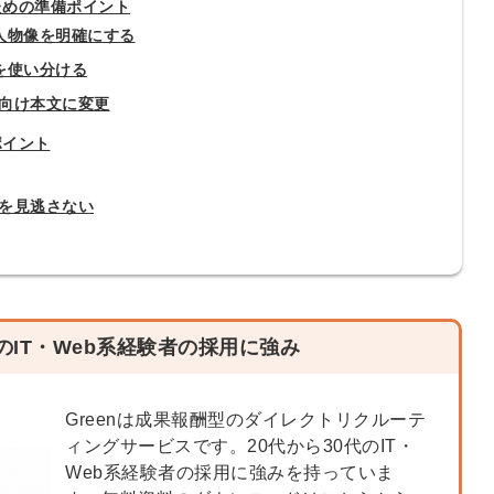
ための準備ポイント
会員登録
解決
人物像を明確にする
を使い分ける
頼れる
メールアドレス
向け本文に変更
「採用パ
ポイント
ートナ
を見逃さない
ー」
※ログインIDとなり
ます
みんなの採用部
利用規約
と
個人情報
の特徴
の取り扱い
について
IT・
Web系経験者の採用に強み
同意のうえ
採用に役立つ
ノウハウ資料
Greenは成果報酬型のダイレクトリクルーテ
登
が届く
ィングサービスです。20代から30代のIT・
録
Web系経験者の採用に強みを持っていま
す
採用にまつわ