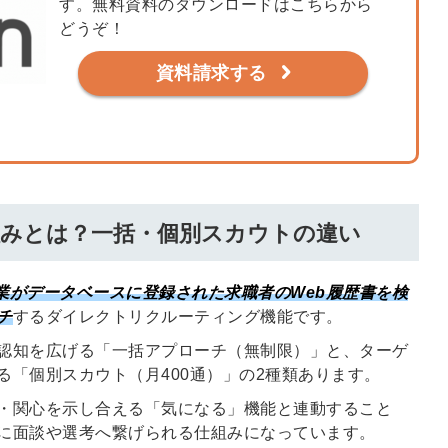
す。無料資料のダウンロードはこちらから
る
る独自の調査
どうぞ！
レポートが届
資料請求する
く
採用課題の解
他サービスIDで登録
決、新しい採
用の取り組み
などを取材し
仕組みとは？一括・個別スカウトの違い
たインタビュ
ー記事が読め
みんなの採用部があ
る
なたの許可なく投稿
業がデータベースに登録された求職者のWeb履歴書を検
することはありませ
チ
するダイレクトリクルーティング機能です。
ん
「自社の採用をよ
認知を広げる「一括アプローチ（無制限）」と、ターゲ
り良くしたい！」
る「個別スカウト（月400通）」の2種類あります。
という経営者や採
用担当者様のお役
・関心を示し合える「気になる」機能と連動すること
に立てる情報を発
に面談や選考へ繋げられる仕組みになっています。