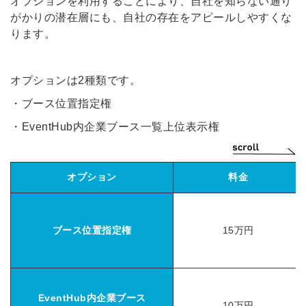
オプションを利用することにより、自社を知らない通り
がかりの潜在層にも、自社の存在をアピールしやすくな
ります。
簡単10秒！無料会員登録
オプションは2種類です。
・ブース位置指定権
ツをご利用する
必要です。
・EventHub内企業ブース一覧上位表示権
採用課題の解決、新しい採用の
ら
取り組みなどを取材したインタ
ビュー記事が読める
オプション
料金
採用にまつわる独自の調査レポ
ートが届く
採用に役立つ記事・資料が届く
ブース位置指定権
15万円
メールアドレス
EventHub内企業ブース
10万円