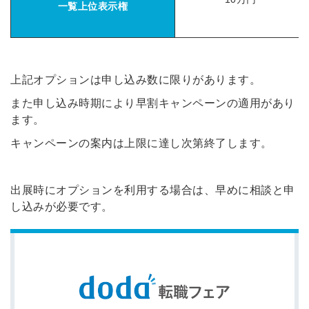
一覧上位表示権
※ログインIDとなります
ンする
利用規約
と
個人情報の取り扱い
について
同意のうえ
お忘れですか？
登録する
上記オプションは申し込み数に限りがあります。
また申し込み時期により早割キャンペーンの適用があり
Dでログイン
ます。
他サービスIDで登録
キャンペーンの案内は上限に達し次第終了します。
出展時にオプションを利用する場合は、早めに相談と申
の許可なく投稿すること
し込みが必要です。
ません
みんなの採用部があなたの許可なく投稿すること
はありません