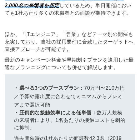
2,000名の来場者を想定
しているため、単日開催におい
ても1社あたり多くの求職者との面談が期待できます。
ほか、「ITエンジニア」「営業」などテーマ別の開催も
充実しており、自社の採用要件に合致したターゲットへ
直接アプローチが可能です。
最新のキャンペーン料金や早期割引プランを適用した最
適なプランニングについても併せて解説します。
・選べる3つのブースプラン：
70万円〜210万円
／
予算や露出度に合わせてミニマムからプレミ
アまで選択可能
・圧倒的な接触効率による低単価：
数万人規模
の来場者により、1名あたりの接触コストを劇的
に抑制。
過去開催時の1社あたりの面談数42.3名（2019