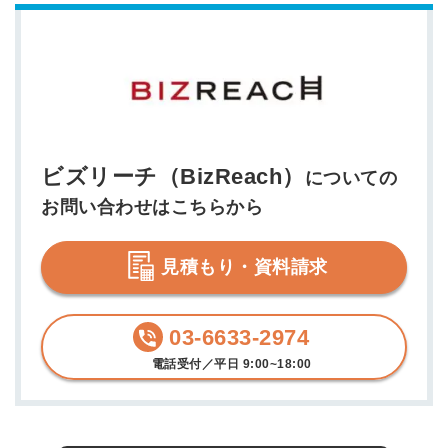
簡単10秒！無料会員登録
ツをご利用する
必要です。
採用課題の解決、新しい採用の
ら
取り組みなどを取材したインタ
ビュー記事が読める
採用にまつわる独自の調査レポ
ビズリーチ（BizReach）
についての
ートが届く
お問い合わせはこちらから
採用に役立つ記事・資料が届く
見積もり・資料請求
メールアドレス
03-6633-2974
電話受付／平日 9:00~18:00
※ログインIDとなります
ンする
利用規約
と
個人情報の取り扱い
について
同意のうえ
お忘れですか？