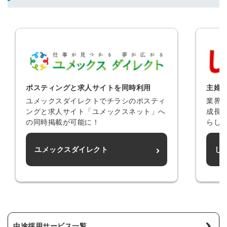
※ログインIDとなります
ンする
利用規約
と
個人情報の取り扱い
について
同意のうえ
お忘れですか？
登録する
ポスティングと求人サイトを同時利用
主婦を
Dでログイン
ユメックスダイレクトでチラシのポスティ
業界
他サービスIDで登録
ングと求人サイト「ユメックスネット」へ
成長
の同時掲載が可能に！
らし
ユメックスダイレクト
し
の許可なく投稿すること
ません
みんなの採用部があなたの許可なく投稿すること
はありません
中途採用サービス一覧