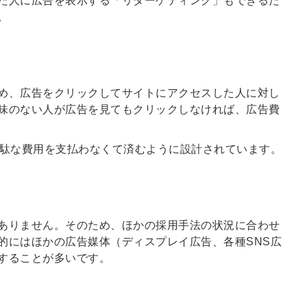
た人に広告を表示する「リターゲティング」もできるた
る
る独自の調査
。
レポートが届
く
採用課題の解
め、広告をクリックしてサイトにアクセスした人に対し
他サービスIDで登録
決、新しい採
味のない人が広告を見てもクリックしなければ、広告費
用の取り組み
などを取材し
、無駄な費用を支払わなくて済むように設計されています。
たインタビュ
ー記事が読め
みんなの採用部があ
る
なたの許可なく投稿
することはありませ
ん
ありません。そのため、ほかの採用手法の状況に合わせ
「自社の採用をよ
的にはほかの広告媒体（ディスプレイ広告、各種SNS広
り良くしたい！」
することが多いです。
という経営者や採
用担当者様のお役
に立てる情報を発