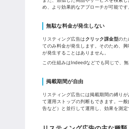
また、類似した商品やサービスを検索し
め、より効果的なアプローチが可能です
ログイン
する
無駄な料金が発生しない
パスワードをお忘れですか？
リスティング広告は
クリック課金型
のた
てのみ料金が発生します。そのため、興
が発生することはありません。
この仕組みはIndeedなどでも同じで
他サービスIDでログイン
掲載期間が自由
リスティング広告には掲載期間の縛りが
みんなの採用部があなたの許可
て運用ストップの判断もできます。一般
なく投稿することはありません
告など）と並行して運用し、効果を測定
リスティング広告の主な種類