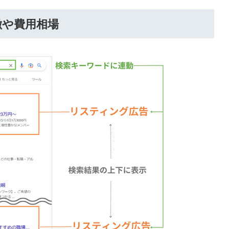
徴や費用相場
簡単10
採用課題
秒！無料
をともに