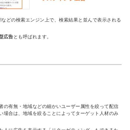
会員登録
解決
hoo!などの検索エンジン上で、検索結果と並んで表示される
頼れる
メールアドレス
「採用パ
型広告
とも呼ばれます。
ートナ
ー」
※ログインIDとなり
ます
。
みんなの採用部
利用規約
と
個人情報
の特徴
の取り扱い
について
同意のうえ
採用に役立つ
者の有無・地域などの細かいユーザー属性を絞って配信
ノウハウ資料
登
い場合は、地域を絞ることによってターゲット人材のみ
が届く
録
す
採用にまつわ