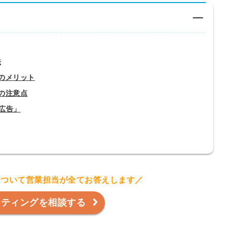
法
のメリット
の注意点
e広告」
について営業担当が全てお答えします／
スティングを相談する