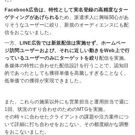
必要です。
採用課題の解決、新しい採用の
ら
Facebook広告は、特性として実名登録の高精度なター
取り組みなどを取材したインタ
ゲティングがあげられる
ため、派遣求人に興味関心があ
ビュー記事が読める
りそうなユーザーに絞り、新規のオーディエンスにも配
採用にまつわる独自の調査レポ
信をおこないました。
ートが届く
一方、
LINE広告では新規配信は実施せず、ホームペー
採用に役立つ記事・資料が届く
ジ訪問ユーザーおよび、それに近しい動きをWeb上で行
っているユーザーのみにターゲットを絞り
配信を実施。
メールアドレス
各媒体の特性に合わせた配信設計を行うことで、認知目
的であったとしても獲得単価を高騰しすぎることなく、
低単価での獲得が実現できました。
※ログインIDとなります
ンする
利用規約
と
個人情報の取り扱い
について
また、これらの施策以外にも営業担当と運用担当で週に
同意のうえ
1回、状況のすり合わせのためのMTGを実施。
お忘れですか？
登録する
その時々に合わせたクライアントの課題や注力案件につ
いて詳細に打ち合わせをおこない、その都度細かな調整
をおこないました。
Dでログイン