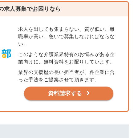
の求人募集でお困りなら
会員登録
解決
頼れる
メールアドレス
求人を出しても集まらない、質が低い、離
「採用パ
職率が高い、急いで募集しなければならな
い。
ートナ
このような介護業界特有のお悩みがある企
ー」
業向けに、無料資料をお配りしています。
※ログインIDとなり
ます
業界の支援歴の長い担当者が、各企業に合
った手法をご提案させて頂きます。
みんなの採用部
利用規約
と
個人情報
の特徴
資料請求する
の取り扱い
について
同意のうえ
採用に役立つ
ノウハウ資料
登
が届く
録
す
採用にまつわ