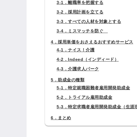
3-1．離職率を把握する
3-2．採用計画を立てる
3-3．すべての人材を対象とする
3-4．ミスマッチを防ぐ
4．採用単価をおさえるおすすめサービス
4-1．ナイス！介護
4-2．Indeed（インディード）
4-3．介護求人パーク
5．助成金の種類
5-1．特定就職困難者雇用開発助成金
5-2．トライアル雇用助成金
5-3．特定求職者雇用開発助成金（生涯
6．まとめ