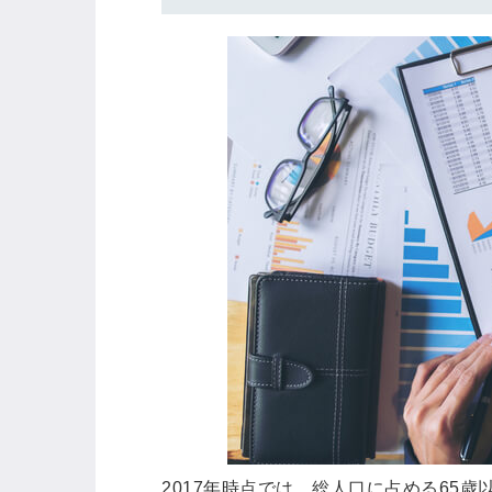
ログイン
する
パスワードをお忘れですか？
他サービスIDでログイン
みんなの採用部があなたの許可
なく投稿することはありません
2017年時点では、総人口に占める65歳