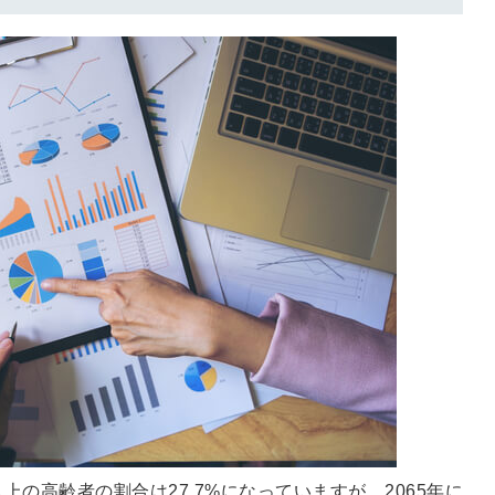
る
る独自の調査
レポートが届
く
採用課題の解
他サービスIDで登録
決、新しい採
用の取り組み
などを取材し
たインタビュ
ー記事が読め
みんなの採用部があ
る
なたの許可なく投稿
することはありませ
ん
「自社の採用をよ
り良くしたい！」
という経営者や採
用担当者様のお役
に立てる情報を発
以上の高齢者の割合は27.7%になっていますが、2065年に