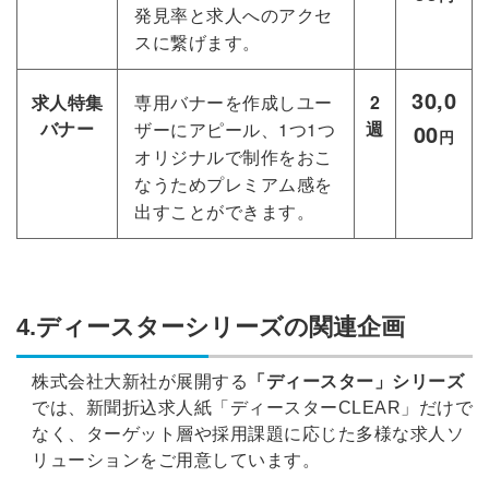
発見率と求人へのアクセ
Dでログイン
スに繋げます。
他サービスIDで登録
30,0
求人特集
専用バナーを作成しユー
2
バナー
週
ザーにアピール、1つ1つ
00
円
の許可なく投稿すること
オリジナルで制作をおこ
ません
みんなの採用部があなたの許可なく投稿すること
なうためプレミアム感を
はありません
出すことができます。
4.ディースターシリーズの関連企画
株式会社大新社が展開する
「ディースター」シリーズ
では、新聞折込求人紙「ディースターCLEAR」だけで
なく、ターゲット層や採用課題に応じた多様な求人ソ
リューションをご用意しています。