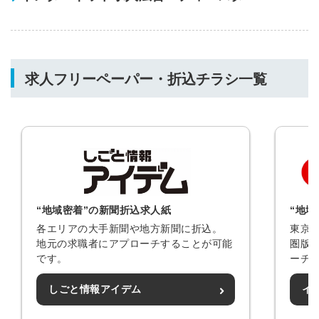
求人フリーペーパー・折込チラシ一覧
“地域密着”の新聞折込求人紙
“地
各エリアの大手新聞や地方新聞に折込。
東京
地元の求職者にアプローチすることが可能
圏版
です。
ーチ
しごと情報アイデム
イ