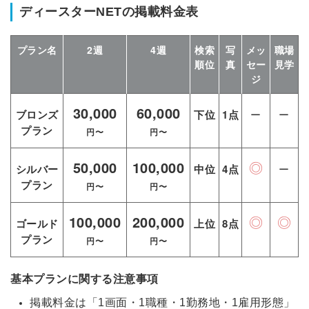
ディースターNETの掲載料金表
プラン名
2週
4週
検索
写
メッ
職場
順位
真
セー
見学
ジ
30,000
60,000
ブロンズ
下位
1点
ー
ー
プラン
円〜
円〜
50,000
100,000
◎
シルバー
中位
4点
ー
プラン
円〜
円〜
100,000
200,000
◎
◎
ゴールド
上位
8点
プラン
円〜
円〜
簡単10秒！無料会員登録
基本プランに関する注意事項
掲載料金は「1画面・1職種・1勤務地・1雇用形態」