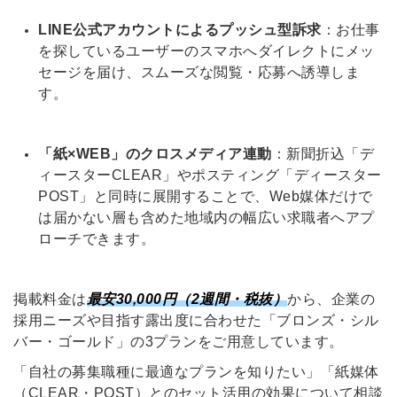
LINE公式アカウントによるプッシュ型訴求
：お仕事
を探しているユーザーのスマホへダイレクトにメッ
セージを届け、スムーズな閲覧・応募へ誘導しま
す。
「紙×WEB」のクロスメディア連動
：新聞折込「デ
ィースターCLEAR」やポスティング「ディースター
POST」と同時に展開することで、Web媒体だけで
は届かない層も含めた地域内の幅広い求職者へアプ
ローチできます。
掲載料金は
最安30,000円（2週間・税抜）
から、企業の
採用ニーズや目指す露出度に合わせた「ブロンズ・シル
バー・ゴールド」の3プランをご用意しています。
「自社の募集職種に最適なプランを知りたい」「紙媒体
（CLEAR・POST）とのセット活用の効果について相談