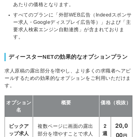
ツをご利用する
あたりの価格となります
。
必要です。
採用課題の解決、新しい採用の
すべてのプランに「外部WEB広告（Indeedスポンサ
ら
取り組みなどを取材したインタ
ー求人・Googleディスプレイ広告等）」および「主
ビュー記事が読める
要求人検索エンジン自動連携」が含まれておりま
採用にまつわる独自の調査レポ
す
。
ートが届く
採用に役立つ記事・資料が届く
ディースターNETの効果的なオプションプラン
メールアドレス
求人原稿の露出部分を増やし、より多くの求職者へアピ
ールするための効果的なオプションをご利用いただけま
す。
※ログインIDとなります
ンする
オプション
概要
価格（税抜）
利用規約
と
個人情報の取り扱い
について
名
同意のうえ
お忘れですか？
20,0
登録する
ピックア
複数ページに画面の露出
2
ップ求人
週
部分を増やすことで求人
00
円