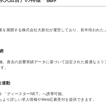
事業を展開する株式会社大新社が運営しており、長年培われた
網
施。過去の反響実績データに基づいて設定された最適なエリ
ます。
力連動
簡単10
採用課題
ト「ディースターNET」へ誘導可能。
らより詳しい求人情報やWeb応募受付を提供できます。
秒！無料
をともに