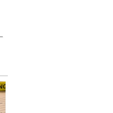
広告・出版
物流
教育・研修
金融
エネルギ
エステ・フ
ー・環境
ィットネス
デザイン・
官公庁
ゲーム
その他