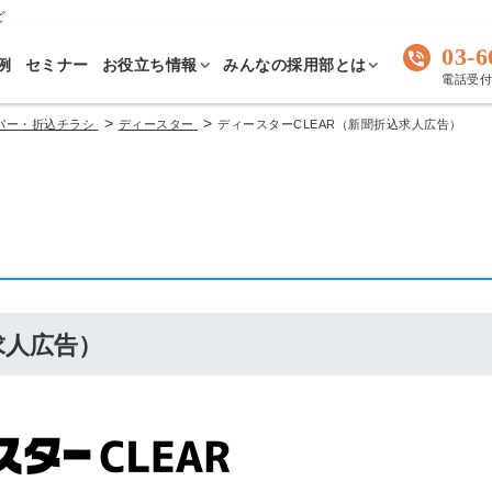
ど
03-6
例
セミナー
お役立ち情報
みんなの採用部とは
電話受付 
>
>
パー・折込チラシ
ディースター
ディースターCLEAR（新聞折込求人広告）
求人広告）