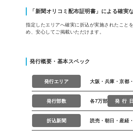
「新聞オリコミ配布証明書」による確実
ログイン
指定したエリアへ確実に折込が実施されたこと
め、安心してご掲載いただけます。
全てのコンテンツをご利用す
るにはログインが必要です。
会員登録はこちら
発行概要・基本スペック
メールアドレス
発行エリア
大阪・兵庫・京都・
発行部数
各7万部
発 行 
パスワード
折込新聞
読売・朝日・産経