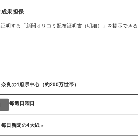
会員登録
解決
な成果担保
頼れる
を証明する「新聞オリコミ配布証明書（明細）」を提示できる
メールアドレス
「採用パ
ートナ
ー」
※ログインIDとなり
ます
奈良の4府県中心（約200万世帯）
みんなの採用部
利用規約
と
個人情報
の特徴
の取り扱い
について
毎週日曜日
同意のうえ
日
採用に役立つ
ノウハウ資料
登
が届く
・毎日新聞の4大紙
※
録
す
採用にまつわ