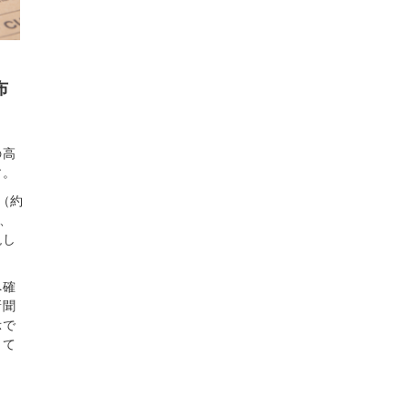
布
の高
す。
（約
、
現し
へ確
新聞
示で
して