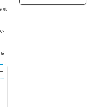
る地
や
い反