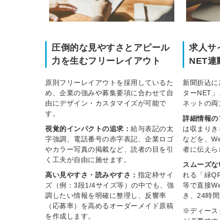
圧倒的な見やすさとアピール
求人サ
力を生むフリーレイアウト
NET
原則フリーレイアウトを採用しているた
新聞折込に
め、企業の強みや募集要項に合わせて自
ターNET
由にデザイン・カスタマイズが可能で
ネットの両
す。
詳細情報の
視覚的インパクトの追求：
給与表記の太
は収まりき
字強調、電話番号の赤字表記、企業ロゴ
などを、W
やカラー写真の掲載など、読者の目を引
者に伝えら
く工夫が自由に施せます。
スムーズな
高い見やすさ・読みやすさ：
指定枠サイ
れる「緑Q
ズ（例：3段1/4サイズ等）の中でも、強
等で直接W
調したい情報を明確に整理し、反響率
き、24時
（応募率）を高めるオーダーメイド原稿
※ディース
を作成します。