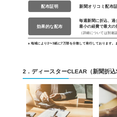
配布証明
新聞オリコミ配布
ログイン
する
毎週新聞に折込、過
効果的な配布
最小の経費で最大の
パスワードをお忘れですか？
（詳細については別途
※ 地域により2〜3紙に7万部を分散して発行しております
他サービスIDでログイン
2．ディースターCLEAR（新聞折
みんなの採用部があなたの許可
なく投稿することはありません