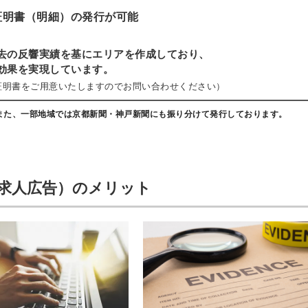
る
証明書（明細）の発行が可能
る独自の調査
レポートが届
去の反響実績を基にエリアを作成しており、
く
効果を実現しています。
採用課題の解
証明書をご用意いたしますのでお問い合わせください）
他サービスIDで登録
決、新しい採
。また、一部地域では京都新聞・神戸新聞にも振り分けて発行しております。
用の取り組み
などを取材し
たインタビュ
ー記事が読め
みんなの採用部があ
込求人広告）のメリット
る
なたの許可なく投稿
することはありませ
ん
「自社の採用をよ
り良くしたい！」
という経営者や採
用担当者様のお役
に立てる情報を発