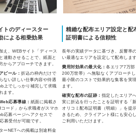
信してまいりま
す。
イトのディースター
精緻な配布エリア設定と配
連動による相乗効果
証明書による信頼性
加え、WEBサイト「ディース
長年の実績データに基づき、反響率
」と連動させることで、紙面と
い最適なエリアを設定して配布しま
方からアプローチできます。
費用対効果の最大化：
各エリア7万部
アピール：
折込の枠内だけで
200万世帯）へ無駄なくアプローチし
らない詳しい仕事内容や待遇
最小限のコストで効果的な集客を実
eb上でしっかり補完して求職
ます。
れます。
確実な配布の証跡：
指定したエリア
Web応募導線：
紙面に掲載さ
実に折込を行ったことを証明する「
Rコード」から求職者がスマホ
オリコミ配布証明書（明細）」を提
eb応募ページへアクセスで
きるため、クライアント様にも安心
間応募受付が可能です。
ご利用いただけます。
ターNETへの掲載は別途料金