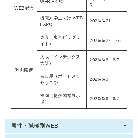
お忘れですか？
WEB EXPO
5
登録する
WEB配信
機電系学生向け WEB
2026/6/21
EXPO
Dでログイン
他サービスIDで登録
東京（東京ビッグサ
2026/6/27、7/5
イト）
大阪（インテックス
2026/6/6、6/7
の許可なく投稿すること
大阪）
ません
対面開催
みんなの採用部があなたの許可なく投稿すること
はありません
名古屋（ポートメッ
2026/6/9
セなごや）
福岡（博多国際展示
2026/6/6、6/7
場）
属性・職種別WEB