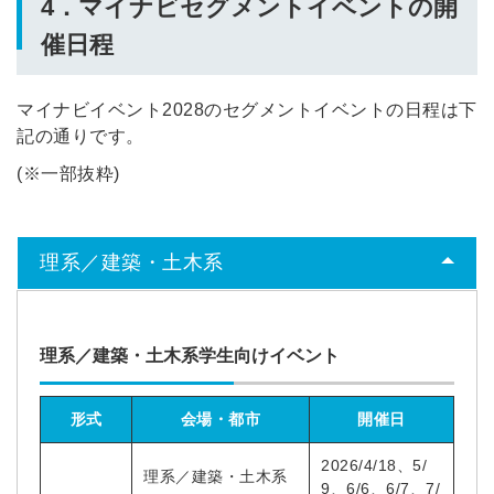
4．マイナビセグメントイベントの開
簡単10秒！無料会員登録
催日程
ツをご利用する
必要です。
マイナビイベント2028のセグメントイベントの日程は下
採用課題の解決、新しい採用の
ら
記の通りです。
取り組みなどを取材したインタ
ビュー記事が読める
(※一部抜粋)
採用にまつわる独自の調査レポ
ートが届く
採用に役立つ記事・資料が届く
理系／建築・土木系
メールアドレス
理系／建築・土木系学生向けイベント
※ログインIDとなります
形式
会場・都市
開催日
ンする
利用規約
と
個人情報の取り扱い
について
2026/4/18、5/
理系／建築・土木系
同意のうえ
9、6/6、6/7、7/