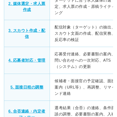
ターゲットに合う求人媒体の選
2. 媒体選定・求人票
定、求人票の作成・原稿ライティ
作成
ング
配信対象（ターゲット）の抽出、
3. スカウト作成・配
スカウト文面の作成、配信実務、
信
反応率の検証
応募受付連絡、必要書類の案内、
4. 応募者対応・管理
問い合わせへの一次対応、ATS
（システム）の更新
候補者・面接官の予定確認、面接
5. 面接日程の調整
案内（URL等）、再調整、リマイ
ンド連絡
選考結果（合否）の連絡、条件面
6. 合否連絡・内定者
談の調整、必要書類の案内、入社