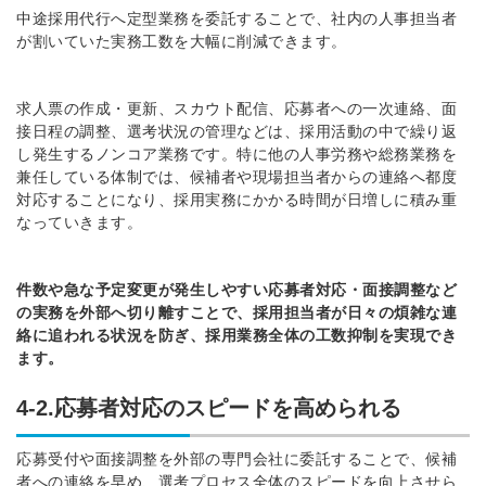
中途採用代行へ定型業務を委託することで、社内の人事担当者
が割いていた実務工数を大幅に削減できます。
求人票の作成・更新、スカウト配信、応募者への一次連絡、面
接日程の調整、選考状況の管理などは、採用活動の中で繰り返
し発生するノンコア業務です。特に他の人事労務や総務業務を
兼任している体制では、候補者や現場担当者からの連絡へ都度
対応することになり、採用実務にかかる時間が日増しに積み重
なっていきます。
件数や急な予定変更が発生しやすい応募者対応・面接調整など
の実務を外部へ切り離すことで、採用担当者が日々の煩雑な連
絡に追われる状況を防ぎ、採用業務全体の工数抑制を実現でき
ます。
4-2.応募者対応のスピードを高められる
応募受付や面接調整を外部の専門会社に委託することで、候補
者への連絡を早め、選考プロセス全体のスピードを向上させら