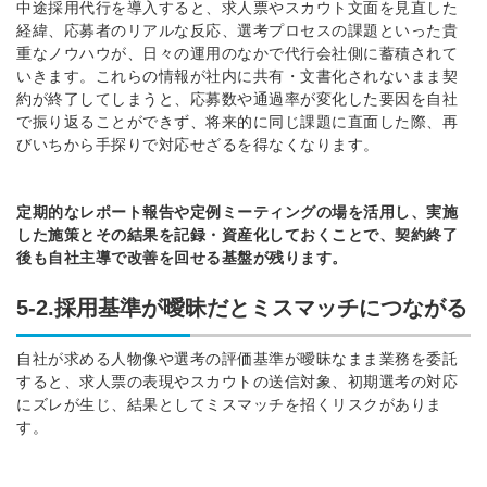
中途採用代行を導入すると、求人票やスカウト文面を見直した
経緯、応募者のリアルな反応、選考プロセスの課題といった貴
重なノウハウが、日々の運用のなかで代行会社側に蓄積されて
いきます。これらの情報が社内に共有・文書化されないまま契
約が終了してしまうと、応募数や通過率が変化した要因を自社
で振り返ることができず、将来的に同じ課題に直面した際、再
びいちから手探りで対応せざるを得なくなります。
定期的なレポート報告や定例ミーティングの場を活用し、実施
した施策とその結果を記録・資産化しておくことで、契約終了
後も自社主導で改善を回せる基盤が残ります。
5-2.採用基準が曖昧だとミスマッチにつながる
自社が求める人物像や選考の評価基準が曖昧なまま業務を委託
すると、求人票の表現やスカウトの送信対象、初期選考の対応
にズレが生じ、結果としてミスマッチを招くリスクがありま
す。