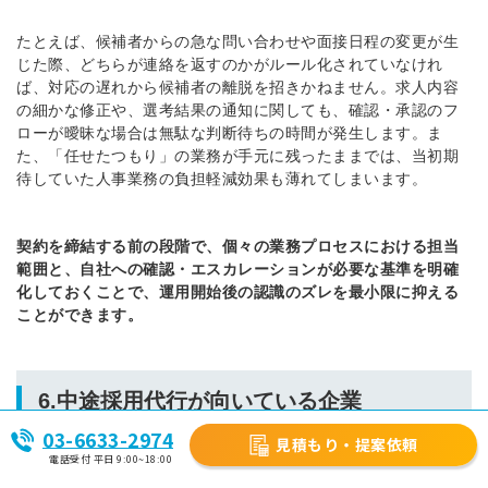
たとえば、候補者からの急な問い合わせや面接日程の変更が生
じた際、どちらが連絡を返すのかがルール化されていなけれ
ば、対応の遅れから候補者の離脱を招きかねません。求人内容
の細かな修正や、選考結果の通知に関しても、確認・承認のフ
ローが曖昧な場合は無駄な判断待ちの時間が発生します。ま
た、「任せたつもり」の業務が手元に残ったままでは、当初期
待していた人事業務の負担軽減効果も薄れてしまいます。
契約を締結する前の段階で、個々の業務プロセスにおける担当
範囲と、自社への確認・エスカレーションが必要な基準を明確
化しておくことで、運用開始後の認識のズレを最小限に抑える
ことができます。
6.中途採用代行が向いている企業
03-6633-2974
見積もり・提案依頼
電話受付 平日 9:00~18:00
中途採用代行の導入が向いている企業は、日々の採用実務の負
担が大きく、社内のリソースだけでは円滑な選考や活動の改善