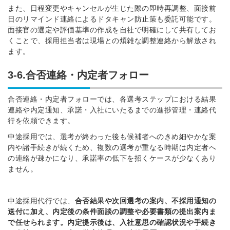
また、日程変更やキャンセルが生じた際の即時再調整、面接前
日のリマインド連絡によるドタキャン防止策も委託可能です。
面接官の選定や評価基準の作成を自社で明確にして共有してお
くことで、採用担当者は現場との煩雑な調整連絡から解放され
ます。
3-6.合否連絡・内定者フォロー
合否連絡・内定者フォローでは、各選考ステップにおける結果
連絡や内定通知、承諾・入社にいたるまでの進捗管理・連絡代
行を依頼できます。
中途採用では、選考が終わった後も候補者へのきめ細やかな案
内や諸手続きが続くため、複数の選考が重なる時期は内定者へ
の連絡が疎かになり、承諾率の低下を招くケースが少なくあり
ません。
中途採用代行では、
合否結果や次回選考の案内、不採用通知の
送付に加え、内定後の条件面談の調整や必要書類の提出案内ま
で任せられます。内定提示後は、入社意思の確認状況や手続き