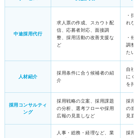
・採
求人票の作成、スカウト配
れな
信、応募者対応、面接調
中途採用代行
整、採用活動の改善支援な
・候
ど
調整
たい
自社
採用条件に合う候補者の紹
人材紹介
にく
介
を持
採用戦略の立案、採用課題
採用
採用コンサルティ
の分析、選考フローや採用
の進
ング
広報の見直しなど
見直
人事・総務・経理など、業
採用