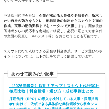
ないケースが少なくありません。
中途採用代行会社は、
企業が求める人物像や必須要件、訴求し
たい自社の強みをもとに、配信対象の抽出からスカウト文面の
作成、実際の配信実務までをトータルで支援
します。配信後は
簡単10秒！無料会員登録
候補者からの反応率を定期的に確認し、必要に応じて対象条件
や文面の見直し（A/Bテスト等）をおこなうことも可能です。
ツをご利用する
必要です。
採用課題の解決、新しい採用の
スカウト代行で依頼できる業務や料金体系、サービス選びのポ
ら
取り組みなどを取材したインタ
イントについては、以下の記事で詳しく解説しています。
ビュー記事が読める
採用にまつわる独自の調査レポ
ートが届く
あわせて読みたい記事
採用に役立つ記事・資料が届く
【2026年最新】採用力アップ！スカウト代行30社
徹底比較｜料金相場・選び方・成功事例まとめ
メールアドレス
採用代行（RPO）の導入を検討している人事・採用担当
者に向けて、依頼できる具体的な業務領域から料金シス