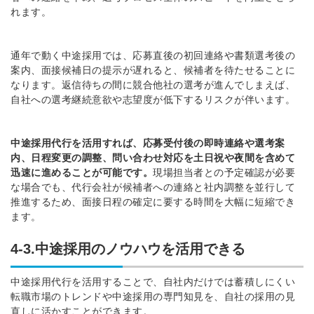
れます。
通年で動く中途採用では、応募直後の初回連絡や書類選考後の
案内、面接候補日の提示が遅れると、候補者を待たせることに
なります。返信待ちの間に競合他社の選考が進んでしまえば、
自社への選考継続意欲や志望度が低下するリスクが伴います。
中途採用代行を活用すれば、応募受付後の即時連絡や選考案
内、日程変更の調整、問い合わせ対応を土日祝や夜間を含めて
迅速に進めることが可能です。
現場担当者との予定確認が必要
な場合でも、代行会社が候補者への連絡と社内調整を並行して
推進するため、面接日程の確定に要する時間を大幅に短縮でき
ます。
4-3.中途採用のノウハウを活用できる
中途採用代行を活用することで、自社内だけでは蓄積しにくい
転職市場のトレンドや中途採用の専門知見を、自社の採用の見
直しに活かすことができます。