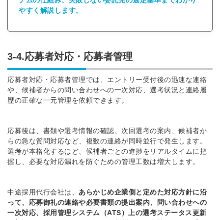
テムの仕組み、失敗しない委託先の選定基準までわかり
やすく解説します。
※ログインIDとなります
ンする
利用規約
と
個人情報の取り扱い
について
同意のうえ
お忘れですか？
3-4.応募者対応・応募者管理
登録する
応募者対応・応募者管理では、エントリー受付後の迅速な連絡
Dでログイン
や、候補者からの問い合わせへの一次対応、選考状況と連絡履
歴の正確な一元管理を依頼できます。
他サービスIDで登録
応募後は、書類や選考情報の確認、次回選考の案内、候補者か
らの急な質問対応など、複数の連絡が同時並行で発生します。
の許可なく投稿すること
選考が本格化するほど、候補者ごとの進捗をリアルタイムに把
ません
みんなの採用部があなたの許可なく投稿すること
握し、必要な対応漏れを防ぐための管理工数は増大します。
はありません
中途採用代行会社は、
あらかじめ企業側と定めた対応方針に沿
って、応募御礼の連絡や必要書類の提出案内、問い合わせへの
一次対応、採用管理システム（ATS）上の選考ステータス更新