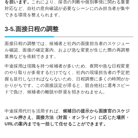
を担います。
これにより、採否の判断や個別事情に関わる重要
対応など、自社の意向確認が必要なシーンにのみ担当者が集中
できる環境を整えられます。
3-5.面接日程の調整
面接日程の調整では、候補者と社内の面接担当者のスケジュー
ル確認、面接の確定案内、および急な変更が生じた際の再調整
業務などを依頼できます。
中途採用は現職を持つ候補者が多いため、夜間や急な日程変更
のやり取りが多発するだけでなく、社内の現場担当者の予定把
握も並行しなければならないため、日程調整に多くの時間がか
かりがちです。この面接設定が滞ると、競合他社に選考スピー
ドで負け、候補者の離脱や辞退を招きかねません。
中途採用代行を活用すれば、
候補日の提示から面接官のスケジ
ュール押さえ、面接方法（対面・オンライン）に応じた場所・
URLの案内までを一括して任せることができます。