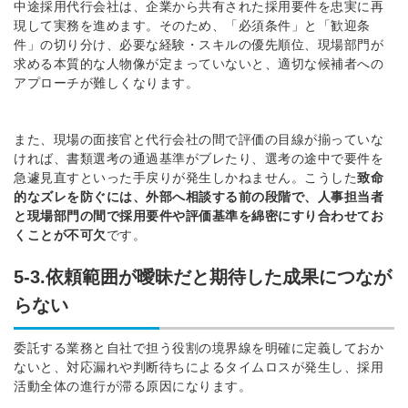
中途採用代行会社は、企業から共有された採用要件を忠実に再
現して実務を進めます。そのため、「必須条件」と「歓迎条
件」の切り分け、必要な経験・スキルの優先順位、現場部門が
求める本質的な人物像が定まっていないと、適切な候補者への
アプローチが難しくなります。
また、現場の面接官と代行会社の間で評価の目線が揃っていな
ければ、書類選考の通過基準がブレたり、選考の途中で要件を
急遽見直すといった手戻りが発生しかねません。こうした
致命
的なズレを防ぐには、外部へ相談する前の段階で、人事担当者
と現場部門の間で採用要件や評価基準を綿密にすり合わせてお
くことが不可欠
です。
5-3.依頼範囲が曖昧だと期待した成果につなが
らない
委託する業務と自社で担う役割の境界線を明確に定義しておか
ないと、対応漏れや判断待ちによるタイムロスが発生し、採用
活動全体の進行が滞る原因になります。