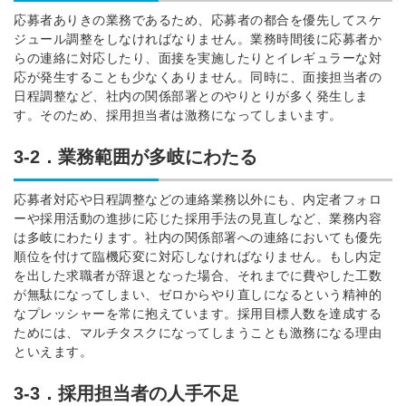
応募者ありきの業務であるため、応募者の都合を優先してスケ
ジュール調整をしなければなりません。業務時間後に応募者か
らの連絡に対応したり、面接を実施したりとイレギュラーな対
応が発生することも少なくありません。同時に、面接担当者の
日程調整など、社内の関係部署とのやりとりが多く発生しま
簡単10秒！無料会員登録
す。そのため、採用担当者は激務になってしまいます。
3-2．業務範囲が多岐にわたる
ツをご利用する
必要です。
採用課題の解決、新しい採用の
ら
応募者対応や日程調整などの連絡業務以外にも、内定者フォロ
取り組みなどを取材したインタ
ーや採用活動の進捗に応じた採用手法の見直しなど、業務内容
ビュー記事が読める
は多岐にわたります。社内の関係部署への連絡においても優先
採用にまつわる独自の調査レポ
順位を付けて臨機応変に対応しなければなりません。もし内定
ートが届く
を出した求職者が辞退となった場合、それまでに費やした工数
が無駄になってしまい、ゼロからやり直しになるという精神的
採用に役立つ記事・資料が届く
なプレッシャーを常に抱えています。採用目標人数を達成する
ためには、マルチタスクになってしまうことも激務になる理由
メールアドレス
といえます。
3-3．採用担当者の人手不足