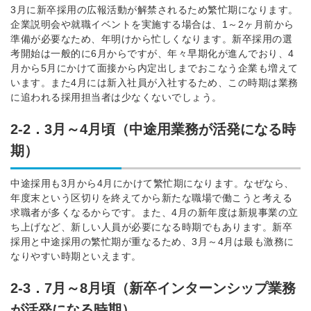
3月に新卒採用の広報活動が解禁されるため繁忙期になります。
企業説明会や就職イベントを実施する場合は、1～2ヶ月前から
準備が必要なため、年明けから忙しくなります。新卒採用の選
考開始は一般的に6月からですが、年々早期化が進んでおり、4
月から5月にかけて面接から内定出しまでおこなう企業も増えて
います。また4月には新入社員が入社するため、この時期は業務
に追われる採用担当者は少なくないでしょう。
2-2．3月～4月頃（中途用業務が活発になる時
期）
中途採用も3月から4月にかけて繁忙期になります。なぜなら、
年度末という区切りを終えてから新たな職場で働こうと考える
求職者が多くなるからです。また、4月の新年度は新規事業の立
ち上げなど、新しい人員が必要になる時期でもあります。新卒
採用と中途採用の繁忙期が重なるため、3月～4月は最も激務に
なりやすい時期といえます。
2-3．
7月～8月頃（新卒インターンシップ業務
が活発になる時期）