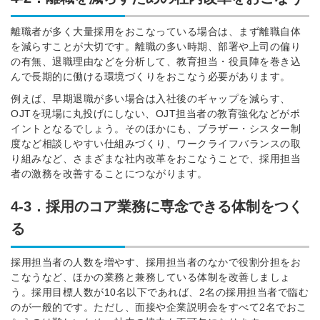
離職者が多く大量採用をおこなっている場合は、まず離職自体
を減らすことが大切です。離職の多い時期、部署や上司の偏り
の有無、退職理由などを分析して、教育担当・役員陣を巻き込
んで長期的に働ける環境づくりをおこなう必要があります。
例えば、早期退職が多い場合は入社後のギャップを減らす、
OJTを現場に丸投げにしない、OJT担当者の教育強化などがポ
イントとなるでしょう。そのほかにも、ブラザー・シスター制
度など相談しやすい仕組みづくり、ワークライフバランスの取
り組みなど、さまざまな社内改革をおこなうことで、採用担当
者の激務を改善することにつながります。
4-3．採用のコア業務に専念できる体制をつく
る
採用担当者の人数を増やす、採用担当者のなかで役割分担をお
こなうなど、ほかの業務と兼務している体制を改善しましょ
う。採用目標人数が10名以下であれば、2名の採用担当者で臨む
のが一般的です。ただし、面接や企業説明会をすべて2名でおこ