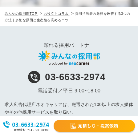
>
>
みんなの採用部TOP
お役立ちコラム
採用担当者の激務を改善する3つの
方法｜多忙な原因と生産性を高めるコツ
頼れる採用パートナー
03-6633-2974
電話受付／平日 9:00~18:00
求人広告代理店ネオキャリアは、厳選された100以上の求人媒体
やその他採用サービスを取り扱い。
首都圏を中心とした関東一都三県エリアの東京本社、近畿関西
03-6633-2974
見積もり・提案依頼
エリアの大阪支社、
電話受付 平日 9:00~18:00
東海エリアの名古屋支店を主な拠点とし、北海道から沖縄まで