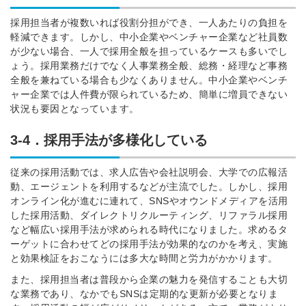
※ログインIDとなります
採用担当者が複数いれば役割分担ができ、一人あたりの負担を
ンする
軽減できます。しかし、中小企業やベンチャー企業など社員数
利用規約
と
個人情報の取り扱い
について
が少ない場合、一人で採用全般を担っているケースも多いでし
同意のうえ
ょう。採用業務だけでなく人事業務全般、総務・経理など事務
お忘れですか？
全般を兼ねている場合も少なくありません。中小企業やベンチ
登録する
ャー企業では人件費が限られているため、簡単に増員できない
状況も要因となっています。
Dでログイン
3-4．採用手法が多様化している
他サービスIDで登録
従来の採用活動では、求人広告や会社説明会、大学での広報活
動、エージェントを利用するなどが主流でした。しかし、採用
オンライン化が進むに連れて、SNSやオウンドメディアを活用
の許可なく投稿すること
ません
した採用活動、ダイレクトリクルーティング、リファラル採用
みんなの採用部があなたの許可なく投稿すること
など幅広い採用手法が求められる時代になりました。求めるタ
はありません
ーゲットに合わせてどの採用手法が効果的なのかを考え、実施
と効果検証をおこなうには多大な時間と労力がかかります。
また、採用担当者は普段から企業の魅力を発信することも大切
な業務であり、なかでもSNSは定期的な更新が必要となりま