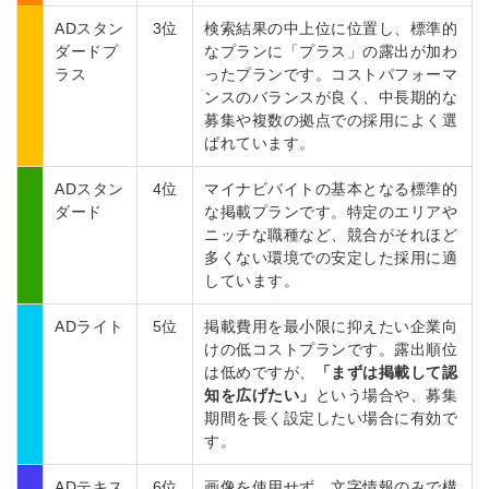
ADスタン
3位
検索結果の中上位に位置し、標準的
ダードプ
なプランに「プラス」の露出が加わ
ラス
ったプランです。コストパフォーマ
ンスのバランスが良く、中長期的な
募集や複数の拠点での採用によく選
ばれています。
ADスタン
4位
マイナビバイトの基本となる標準的
ダード
な掲載プランです。特定のエリアや
ニッチな職種など、競合がそれほど
多くない環境での安定した採用に適
しています。
ADライト
5位
掲載費用を最小限に抑えたい企業向
けの低コストプランです。露出順位
は低めですが、
「まずは掲載して認
知を広げたい」
という場合や、募集
期間を長く設定したい場合に有効で
す。
ADテキス
6位
画像を使用せず、文字情報のみで構