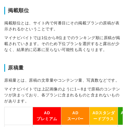
※ログインIDとなります
掲載順位
ンする
利用規約
と
個人情報の取り扱い
について
同意のうえ
掲載順位とは、サイト内で何番目にその掲載プランの原稿が表
お忘れですか？
示されるかということです。
登録する
マイナビバイトでは1位から8位までのランキング順に原稿が掲
載されていきます。そのため下位プランを選択すると露出が少
なく、結果的に応募に至らない可能性も高くなります。
Dでログイン
他サービスIDで登録
原稿量
原稿量とは、原稿の文章量やコンテンツ量、写真数などです。
の許可なく投稿すること
ません
マイナビバイトでは上記画像のように1～8まで原稿のコンテン
みんなの採用部があなたの許可なく投稿すること
ツが決まっており、各プランに含まれるものと含まれないもの
はありません
があります。
AD
AD
ADスタンダ
A
プレミアム
スーパー
ードプラス