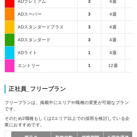
ADプレミアム
3
4週
¥
ADスーパー
3
4週
¥
ADスタンダードプラス
3
4週
¥
ADスタンダード
3
4週
¥
ADライト
1
4週
¥
エントリー
1
12週
正社員_フリープラン
フリープランは、掲載中にエリアや職種の変更が可能なプラン
です。
そのため2職種もしくは2エリア以上での採用を検討している企
業におすすめです。