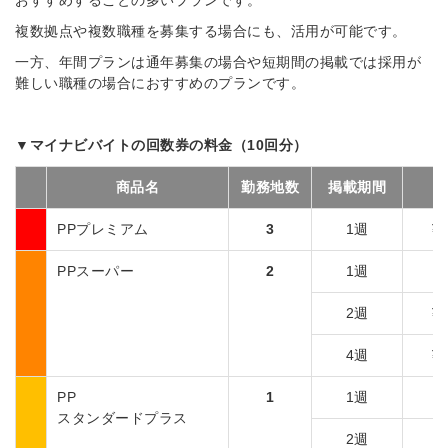
おすすめすることの多いプランです。
複数拠点や複数職種を募集する場合にも、活用が可能です。
一方、年間プランは通年募集の場合や短期間の掲載では採用が
難しい職種の場合におすすめのプランです。
▼マイナビバイトの回数券の料金（10回分）
商品名
勤務地数
掲載期間
PPプレミアム
3
1週
¥2
PPスーパー
2
1週
¥
2週
¥1
4週
¥2
PP
1
1週
¥
スタンダードプラス
2週
¥