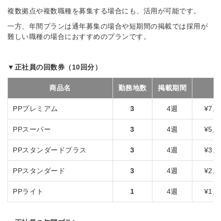
複数拠点や複数職種を募集する場合にも、活用が可能です。
一方、年間プランは通年募集の場合や短期間の掲載では採用が
難しい職種の場合におすすめのプランです。
▼正社員の回数券（10回分）
商品名
勤務地数
掲載期間
PPプレミアム
3
4週
¥7,0
PPスーパー
3
4週
¥5,2
PPスタンダードプラス
3
4週
¥3,6
PPスタンダード
3
4週
¥2,1
PPライト
1
4週
¥1,2