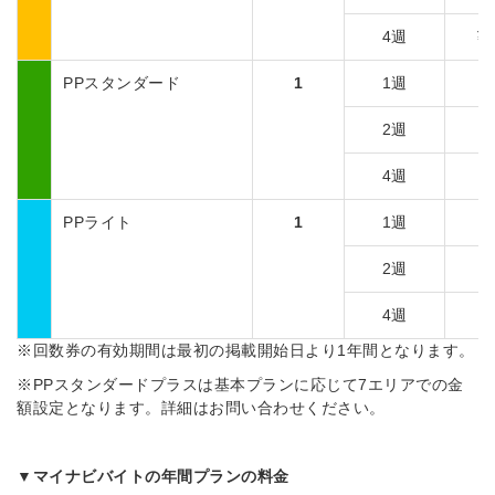
4週
¥1
PPスタンダード
1
1週
2週
4週
PPライト
1
1週
2週
4週
※回数券の有効期間は最初の掲載開始日より1年間となります。
※PPスタンダードプラスは基本プランに応じて7エリアでの金
額設定となります。詳細はお問い合わせください。
▼マイナビバイトの年間プランの料金