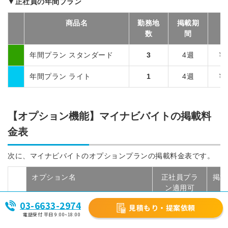
▼正社員の年間プラン
商品名
勤務地
掲載期
数
間
年間プラン スタンダード
3
4週
¥2
年間プラン ライト
1
4週
¥1
【オプション機能】マイナビバイトの掲載料
金表
次に、マイナビバイトのオプションプランの掲載料金表です。
オプション名
正社員プラ
掲載
ン適用可
03-6633-2974
見積もり・提案依頼
マ
Extraバナー
●
1
電話受付 平日 9:00~18:00
イ