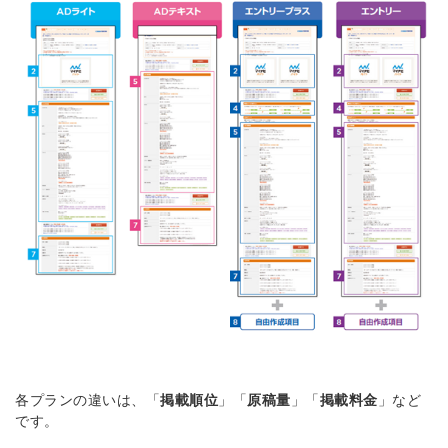
簡単10秒！無料会員登録
ツをご利用する
必要です。
採用課題の解決、新しい採用の
ら
取り組みなどを取材したインタ
ビュー記事が読める
採用にまつわる独自の調査レポ
ートが届く
採用に役立つ記事・資料が届く
メールアドレス
各プランの違いは、「
掲載順位
」「
原稿量
」「
掲載料金
」など
です。