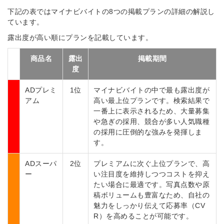
下記の表ではマイナビバイトの8つの掲載プランの詳細の解説し
ています。
露出度が高い順にプランを記載しています。
商品名
露出
掲載期間
度
ADプレミ
1位
マイナビバイトの中で最も露出度が
アム
高い最上位プランです。検索結果で
一番上に表示されるため、大量募集
や急ぎの採用、競合が多い人気職種
の採用に圧倒的な強みを発揮しま
す。
ADスーパ
2位
プレミアムに次ぐ上位プランで、高
ー
い注目度を維持しつつコストを抑え
たい場合に最適です。写真点数や原
稿ボリュームも豊富なため、自社の
魅力をしっかり伝えて応募率（CV
R）を高めることが可能です。