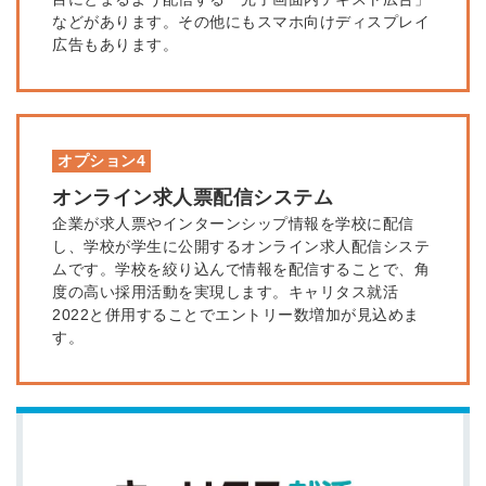
採用にまつわる独自の調査レポ
などがあります。その他にもスマホ向けディスプレイ
ートが届く
広告もあります。
採用に役立つ記事・資料が届く
メールアドレス
オプション4
オンライン求人票配信システム
企業が求人票やインターンシップ情報を学校に配信
※ログインIDとなります
ンする
し、学校が学生に公開するオンライン求人配信システ
利用規約
と
個人情報の取り扱い
について
ムです。学校を絞り込んで情報を配信することで、角
同意のうえ
度の高い採用活動を実現します。キャリタス就活
お忘れですか？
2022と併用することでエントリー数増加が見込めま
登録する
す。
Dでログイン
他サービスIDで登録