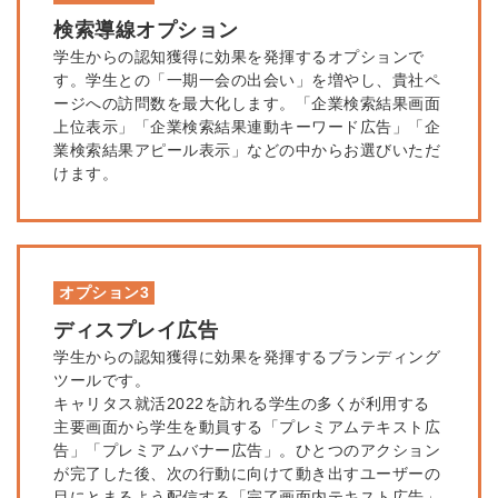
検索導線オプション
学生からの認知獲得に効果を発揮するオプションで
す。学生との「一期一会の出会い」を増やし、貴社ペ
ージへの訪問数を最大化します。「企業検索結果画面
上位表示」「企業検索結果連動キーワード広告」「企
業検索結果アピール表示」などの中からお選びいただ
けます。
オプション3
ディスプレイ広告
簡単10秒！無料会員登録
学生からの認知獲得に効果を発揮するブランディング
ツールです。
ツをご利用する
キャリタス就活2022を訪れる学生の多くが利用する
必要です。
主要画面から学生を動員する「プレミアムテキスト広
採用課題の解決、新しい採用の
ら
告」「プレミアムバナー広告」。ひとつのアクション
取り組みなどを取材したインタ
が完了した後、次の行動に向けて動き出すユーザーの
ビュー記事が読める
目にとまるよう配信する「完了画面内テキスト広告」