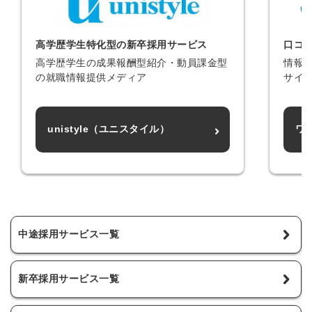
高学歴学生特化型の新卒採用サービス
口コ
高学歴学生の成果報酬型紹介・動員課金型
情報
の就職情報提供メディア
サイ
unistyle（ユニスタイル）
ワ
中途採用サービス一覧
新卒採用サービス一覧