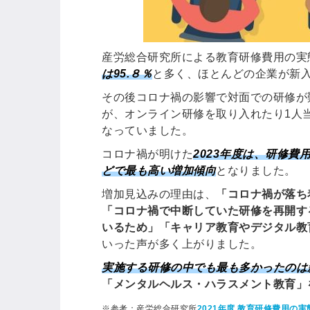
ログイン
する
産労総合研究所による教育研修費用の実
は95.８％
と多く、ほとんどの企業が新
パスワードをお忘れですか？
その後コロナ禍の影響で対面での研修が
が、オンライン研修を取り入れたり1人
なっていました。
コロナ禍が明けた
2023年度は、研修費
他サービスIDでログイン
どで最も高い増加傾向
となりました。
増加見込みの理由は、
「コロナ禍が落ち
「コロナ禍で中断していた研修を再開す
いるため」「キャリア教育やデジタル教
みんなの採用部があなたの許可
いった声が多く上がりました。
なく投稿することはありません
実施する研修の中でも最も多かったのは
「メンタルヘルス・ハラスメント教育」
※参考：産労総合研究所
2021年度 教育研修費用の実