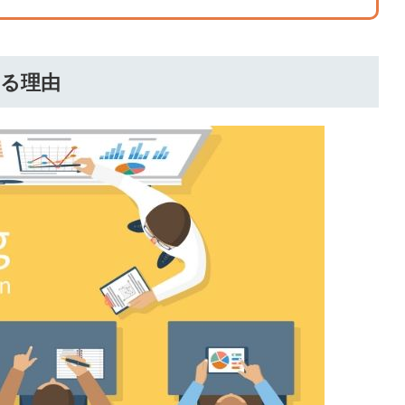
会員登録
解決
頼れる
れる理由
メールアドレス
「採用パ
ートナ
ー」
※ログインIDとなり
ます
みんなの採用部
利用規約
と
個人情報
の特徴
の取り扱い
について
同意のうえ
採用に役立つ
ノウハウ資料
登
が届く
録
す
採用にまつわ