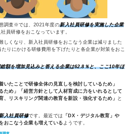
る
る独自の調査
レポートが届
く
態調査
※
では、2021年度の
新入社員研修を実施した企業
入社員研修をおこなっています。
採用課題の解
他サービスIDで登録
難しくなり、新入社員研修をおこなう企業は減りました
決、新しい採
当たりにかける研修費用を下げたりと各企業が対策をおこ
用の取り組み
などを取材し
用総額を増加見込みと答える企業は62.8％と、ここ10年ほ
たインタビュ
ー記事が読め
みんなの採用部があ
着いたことで研修全体の見直しを検討しているため」
る
なたの許可なく投稿
るため」「経営方針として人材育成に力をいれるとして
することはありませ
ん
育、リスキリング関連の教育を新設・強化するため」
と
「自社の採用をよ
り良くしたい！」
という経営者や採
新入社員研修
です。最近では
「DX・デジタル教育」や
用担当者様のお役
をおこなう企業も増えている
ようです。
に立てる情報を発
態調査