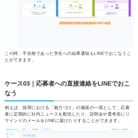
簡単10秒！無料会員登録
ツをご利用する
この時、不合格であった学生への結果通知もLINEでおこなうこ
必要です。
とができます。
採用課題の解決、新しい採用の
ら
取り組みなどを取材したインタ
ビュー記事が読める
ケース03｜応募者への直接連絡をLINEでおこ
採用にまつわる独自の調査レポ
ートが届く
なう
採用に役立つ記事・資料が届く
例えば、採用における「魅力づけ」の施策の一環として、応募
者に定期的に社内ニュースを配信したり、説明会や選考前にリ
メールアドレス
マインドのメールをLINEに届けたりすることができます。