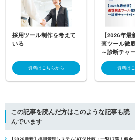
採用ツール制作を考えて
【2026年最新
いる
査ツール徹底
～診断チャー
資料はこちらから
資料はこち
この記事を読んだ方はこのような記事も読
んでいます
【2026最新】採用管理システム(ATS)比較・一覧17選！料金