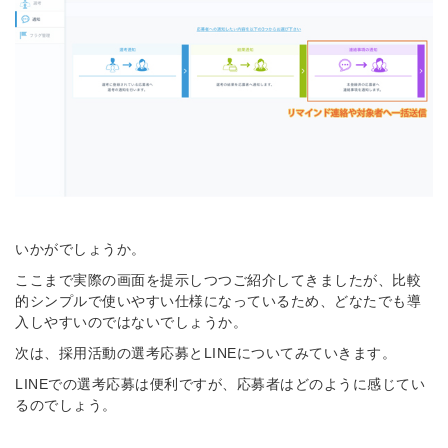
※ログインIDとなります
ンする
利用規約
と
個人情報の取り扱い
について
同意のうえ
お忘れですか？
登録する
Dでログイン
他サービスIDで登録
いかがでしょうか。
ここまで実際の画面を提示しつつご紹介してきましたが、比較
的シンプルで使いやすい仕様になっているため、どなたでも導
の許可なく投稿すること
ません
入しやすいのではないでしょうか。
みんなの採用部があなたの許可なく投稿すること
はありません
次は、採用活動の選考応募とLINEについてみていきます。
LINEでの選考応募は便利ですが、応募者はどのように感じてい
るのでしょう。