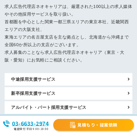
求人広告代理店ネオキャリアは、厳選された100以上の求人媒体
やその他採用サービスを取り扱い。
首都圏を中心とした関東一都三県エリアの東京本社、近畿関西
エリアの大阪支社、
東海エリアの名古屋支店を主な拠点とし、北海道から沖縄まで
全国60か所以上の支店がございます。
求人募集のことなら求人広告代理店ネオキャリア（東京・大
阪・愛知）にお気軽にご相談ください。
中途採用支援サービス
新卒採用支援サービス
アルバイト・パート採用支援サービス
サービス一覧
03-6633-2974
見積もり・提案依頼
電話受付 平日 9:00~18:00
お悩みから探す