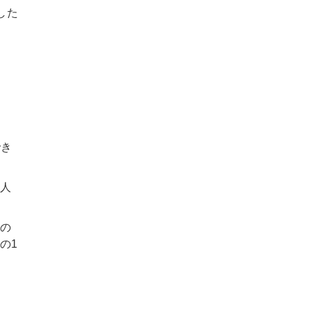
した
でき
人
の
の1