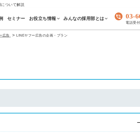
用について解説
03-6
例
セミナー
お役立ち情報
みんなの採用部とは
電話受付 
>
フー広告
LINEヤフー広告の企画・プラン