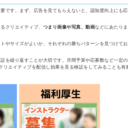
会員登録
解決
重要です。まず、広告を見てもらえないと、認知度向上にも応
頼れる
メールアドレス
するクリエイティブ、
つまり画像や写真、動画
などにあたりま
「採用パ
ットやサイズがよいか、それぞれの勝ちパターンを見つけてお
ートナ
ー」
※ログインIDとなり
検証を繰り返すことが大切です。月間予算や応募数など一定の
ます
クリエイティブを配信し効果を見る検証をしてみることも有
みんなの採用部
利用規約
と
個人情報
の特徴
の取り扱い
について
同意のうえ
採用に役立つ
ノウハウ資料
登
が届く
録
す
採用にまつわ