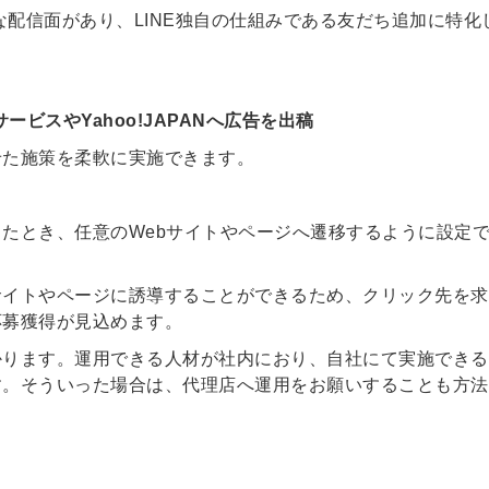
な配信面があり、LINE独自の仕組みである友だち追加に特化
ビスやYahoo!JAPANへ広告を出稿
せた施策を柔軟に実施できます。
たとき、任意のWebサイトやページへ遷移するように設定
サイトやページに誘導することができるため、クリック先を求
応募獲得が見込めます。
かります。運用できる人材が社内におり、自社にて実施できる
。そういった場合は、代理店へ運用をお願いすることも方法
簡単10
採用課題
秒！無料
をともに