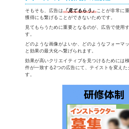
そもそも、広告は
「見てもらう」
ことが非常に
獲得にも繋げることができないためです。
ログイン
見てもらうために重要となるのが、広告で使用
す。
全てのコンテンツをご利用す
るにはログインが必要です。
どのような画像がよいか、どのようなフォーマ
会員登録はこちら
と効果の最大化へ繋げられます。
効果が高いクリエイティブを見つけるためには
メールアドレス
件が一致する2つの広告にて、テイストを変えた
す。
パスワード