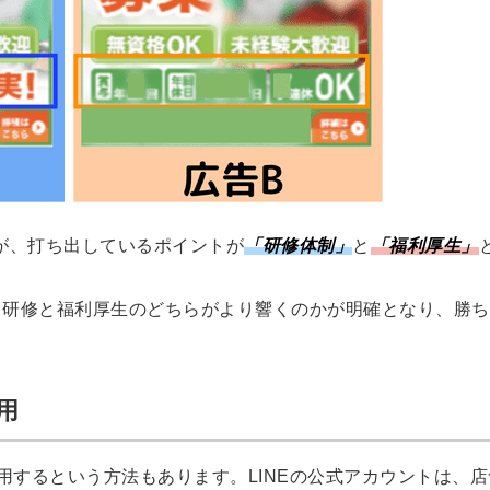
る
る独自の調査
レポートが届
く
採用課題の解
他サービスIDで登録
決、新しい採
用の取り組み
などを取材し
が、打ち出しているポイントが
「研修体制」
と
「福利厚生」
たインタビュ
ー記事が読め
みんなの採用部があ
、研修と福利厚生のどちらがより響くのかが明確となり、勝ち
る
なたの許可なく投稿
することはありませ
ん
「自社の採用をよ
り良くしたい！」
用
という経営者や採
用担当者様のお役
に立てる情報を発
運用するという方法もあります。LINEの公式アカウントは、