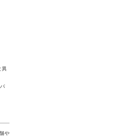
広告・出版
物流
教育・研修
金融
エネルギ
エステ・フ
ー・環境
ィットネス
デザイン・
官公庁
ゲーム
と異
その他
パ
店舗や