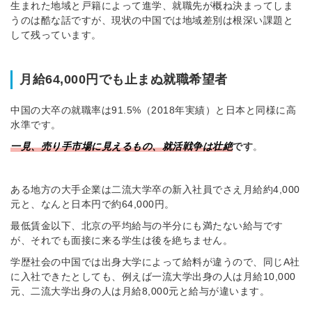
生まれた地域と戸籍によって進学、就職先が概ね決まってしま
うのは酷な話ですが、現状の中国では地域差別は根深い課題と
して残っています。
月給64,000円でも止まぬ就職希望者
中国の大卒の就職率は91.5%（2018年実績）と日本と同様に高
水準です。
一見、売り手市場に見えるもの、就活戦争は壮絶
です
。
ある地方の大手企業は二流大学卒の新入社員でさえ月給約4,000
元と、なんと日本円で約64,000円。
最低賃金以下、北京の平均給与の半分にも満たない給与です
が、それでも面接に来る学生は後を絶ちません。
学歴社会の中国では出身大学によって給料が違うので、同じA社
に入社できたとしても、例えば一流大学出身の人は月給10,000
元、二流大学出身の人は月給8,000元と給与が違います。