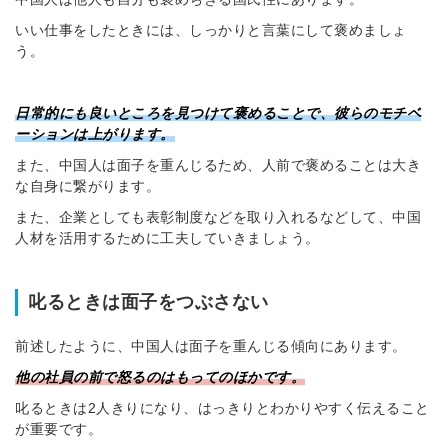
※ログインIDとなります
いい仕事をしたときには、しっかりと言葉にして褒めましょ
ンする
う。
利用規約
と
個人情報の取り扱い
について
同意のうえ
お忘れですか？
日常的にも良いところを見つけて褒めることで、彼らのモチベ
登録する
ーションは上がります。
また、中国人は面子を重んじるため、人前で褒めることは大き
Dでログイン
な自身に繋がります。
他サービスIDで登録
また、企業としても表彰制度などを取り入れるなどして、中国
人材を活用するために工夫していきましょう。
叱るときは面子をつぶさない
の許可なく投稿すること
ません
みんなの採用部があなたの許可なく投稿すること
はありません
前述したように、中国人は面子を重んじる傾向にあります。
他の社員の前で怒るのはもってのほかです。
叱るときは2人きりになり、はっきりとわかりやすく伝えること
が重要です。