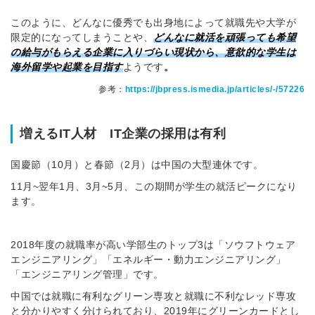
このように、どんなに優秀でも出身地によって就職先や大学が
限定的になってしまうことや、
どんなに就活を頑張っても希望
の給与がもらえる企業に入りづらい現状から、意欲的な学生は
海外留学や起業を目指す
ようです
。
参考：
https://jbpress.ismedia.jp/articles/-/57226
増えるIT人材 IT企業の採用は有利
国慶節（10月）と春節（2月）は中国の大型連休です。
11月~翌年1月、3月~5月、この期間が学生の就活ピークになり
ます。
2018年度の就職率が高い学部生のトップ3は「ソウフトウェア
エンジニアリング」「エネルギー・動力エンジニアリング」
「エンジニアリング管理」です。
中国では就職に有利なグリーン専攻と就職に不利なレッド専攻
と分かりやすく分けられており、2019年にグリーンカードとし