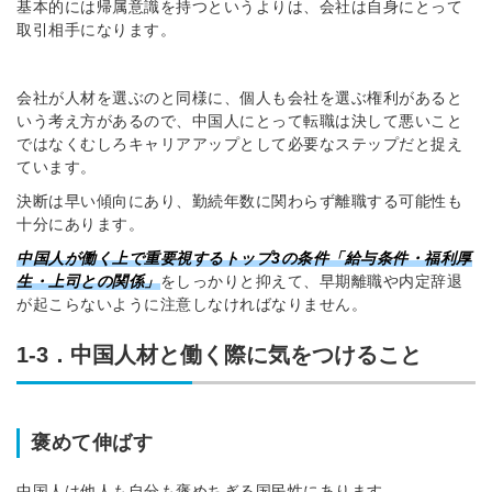
基本的には帰属意識を持つというよりは、会社は自身にとって
取引相手になります。
会社が人材を選ぶのと同様に、個人も会社を選ぶ権利があると
いう考え方があるので、中国人にとって転職は決して悪いこと
簡単10秒！無料会員登録
ではなくむしろキャリアアップとして必要なステップだと捉え
ています。
ツをご利用する
決断は早い傾向にあり、勤続年数に関わらず離職する可能性も
必要です。
十分にあります。
採用課題の解決、新しい採用の
ら
取り組みなどを取材したインタ
中国人が働く上で重要視するトップ3の条件「給与条件・福利厚
ビュー記事が読める
生・上司との関係」
をしっかりと抑えて、早期離職や内定辞退
が起こらないように注意しなければなりません。
採用にまつわる独自の調査レポ
ートが届く
1-3．中国人材と働く際に気をつけること
採用に役立つ記事・資料が届く
メールアドレス
褒めて伸ばす
中国人は他人も自分も褒めちぎる国民性にあります。