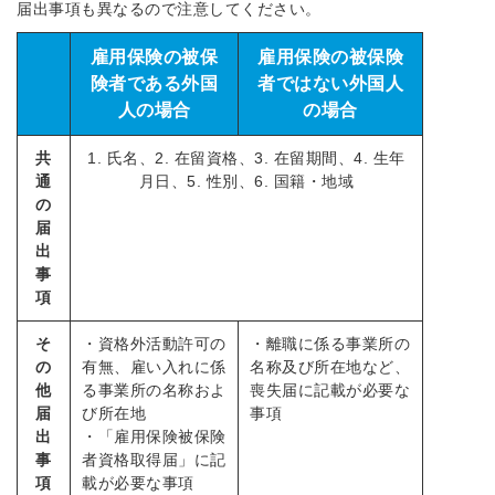
届出事項も異なるので注意してください。
雇用保険の被保
雇用保険の被保険
険者である外国
者ではない外国人
人の場合
の場合
共
1. 氏名、2. 在留資格、3. 在留期間、4. 生年
通
月日、5. 性別、6. 国籍・地域
の
届
出
事
項
そ
・資格外活動許可の
・離職に係る事業所の
の
有無、雇い入れに係
名称及び所在地など、
他
る事業所の名称およ
喪失届に記載が必要な
届
び所在地
事項
出
・「雇用保険被保険
事
者資格取得届」に記
項
載が必要な事項