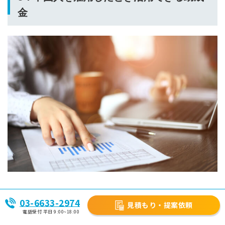
金
中国人雇用の際に、
外国人従業員の日本語教育や職業訓練にか
03-6633-2974
見積もり・提案依頼
かる経費に対して活用できる助成金
があります。
電話受付 平日 9:00~18:00