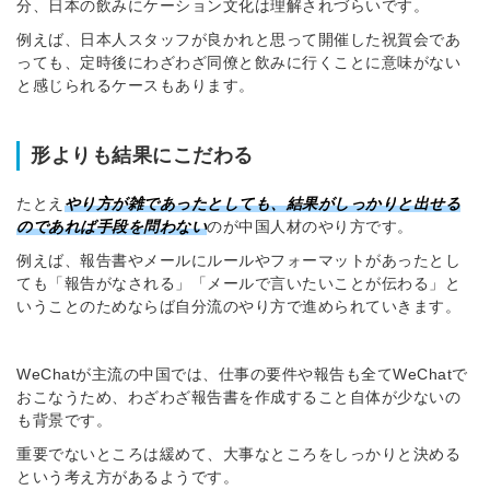
分、日本の飲みにケーション文化は理解されづらいです。
例えば、日本人スタッフが良かれと思って開催した祝賀会であ
っても、定時後にわざわざ同僚と飲みに行くことに意味がない
と感じられるケースもあります。
形よりも結果にこだわる
たとえ
やり方が雑であったとしても、結果がしっかりと出せる
のであれば手段を問わない
のが中国人材のやり方です。
例えば、報告書やメールにルールやフォーマットがあったとし
ても「報告がなされる」「メールで言いたいことが伝わる」と
いうことのためならば自分流のやり方で進められていきます。
WeChatが主流の中国では、仕事の要件や報告も全てWeChatで
おこなうため、わざわざ報告書を作成すること自体が少ないの
も背景です。
重要でないところは緩めて、大事なところをしっかりと決める
という考え方があるようです。