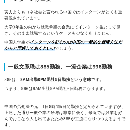
実力よりもコネ社会と言われる中国ではインターンがとても重
要視されています。
大学3年生の内から就職希望の企業にてインターン生として働
き、そのまま就職するというケースも少なくありません。
中国人学生が
インターンを好むのは中国の一般的な就活方法だ
からと理解しておくといい
でしょう。
一般文系職は885勤務、一流企業は996勤務
885は、
8AM出勤8PM退社5日勤務という意味
です。
つまり、996は9AM出社9PM退社6日勤務になります。
中国の労働法の元、1日8時間5日間勤務と定められていますが、
上述した通り一般企業の給与は非常に低く、最近では残業を好
んでおこなう人も出てきたため885が主流になりつつあるようで
す。