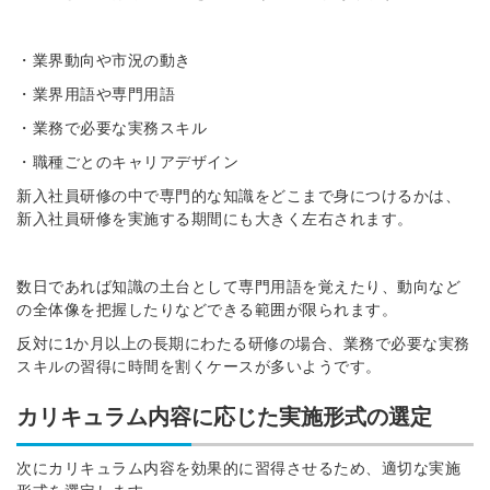
※ログインIDとなります
ンする
・
業界動向や市況の動き
利用規約
と
個人情報の取り扱い
について
同意のうえ
・業界用語や専門用語
お忘れですか？
・業務で必要な実務スキル
登録する
・職種ごとのキャリアデザイン
新入社員研修の中で専門的な知識をどこまで身につけるかは、
Dでログイン
新入社員研修を実施する期間にも大きく左右されます。
他サービスIDで登録
数日であれば知識の土台として専門用語を覚えたり、動向など
の全体像を把握したりなどできる範囲が限られます。
の許可なく投稿すること
ません
反対に1か月以上の長期にわたる研修の場合、業務で必要な実務
みんなの採用部があなたの許可なく投稿すること
スキルの習得に時間を割くケースが多いようです。
はありません
カリキュラム内容に応じた実施形式の選定
次にカリキュラム内容を効果的に習得させるため、適切な実施