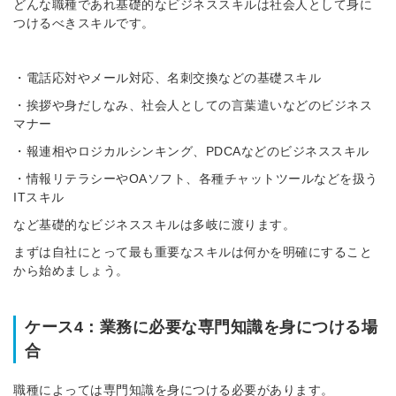
どんな職種であれ基礎的なビジネススキルは社会人として身に
つけるべきスキルです。
・電話応対やメール対応、名刺交換などの基礎スキル
簡単10秒！無料会員登録
・挨拶や身だしなみ、社会人としての言葉遣いなどのビジネス
マナー
・報連相やロジカルシンキング、PDCAなどのビジネススキル
ツをご利用する
必要です。
・情報リテラシーやOAソフト、各種チャットツールなどを扱う
採用課題の解決、新しい採用の
ら
ITスキル
取り組みなどを取材したインタ
ビュー記事が読める
など基礎的なビジネススキルは多岐に渡ります。
採用にまつわる独自の調査レポ
まずは自社にとって最も重要なスキルは何かを明確にすること
ートが届く
から始めましょう。
採用に役立つ記事・資料が届く
ケース4：業務に必要な専門知識を身につける場
メールアドレス
合
職種によっては専門知識を身につける必要があります。