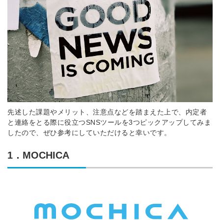
Dでログイン
他サービスIDで登録
の許可なく投稿すること
ません
みんなの採用部があなたの許可なく投稿すること
はありません
先述した課題やメリット、注意点などを踏まえた上で、内定者
と連絡をとる際に役立つSNSツールを3つピックアップしてみま
したので、ぜひ参考にしていただけると幸いです。
1．MOCHICA