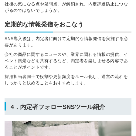
社後の気になる点や疑問点」が解消され、内定辞退防止につな
ツをご利用する
がるのではないでしょうか。
必要です。
採用課題の解決、新しい採用の
ら
定期的な情報発信をおこなう
取り組みなどを取材したインタ
ビュー記事が読める
SNS導入後は、内定者に向けて定期的な情報発信を実施する必
採用にまつわる独自の調査レポ
ートが届く
要があります。
採用に役立つ記事・資料が届く
会社の商品に関するニュースや、業界に関わる情報の提供、イ
ベント風景などを共有するなど、内定者を楽しませる内容であ
ることがポイントです。
メールアドレス
採用担当者同士で役割や更新頻度をルール化し、運営の流れを
しっかりと決めることをおすすめします。
※ログインIDとなります
ンする
4．
内定者フォローSNSツール紹介
利用規約
と
個人情報の取り扱い
について
同意のうえ
お忘れですか？
登録する