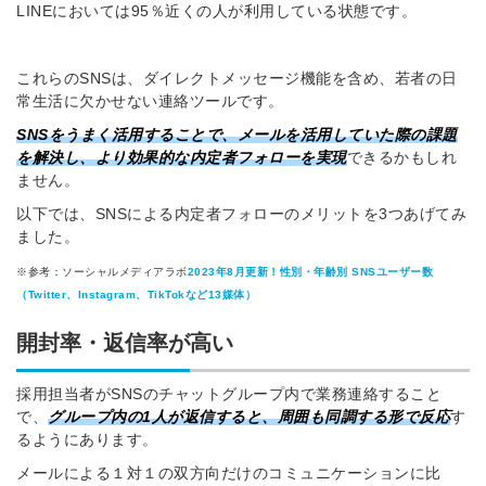
LINEにおいては95％近くの人が利用している状態です。
これらのSNSは、ダイレクトメッセージ機能を含め、若者の日
常生活に欠かせない連絡ツールです。
SNSをうまく活用することで、メールを活用していた際の課題
を解決し、より効果的な内定者フォローを実現
できるかもしれ
ません。
以下では、SNSによる内定者フォローのメリットを3つあげてみ
ました。
※参考：ソーシャルメディアラボ
2023年8月更新！性別・年齢別 SNSユーザー数
（Twitter、Instagram、TikTokなど13媒体）
開封率・返信率が高い
採用担当者がSNSのチャットグループ内で業務連絡すること
で、
グループ内の1人が返信すると、周囲も同調する形で反応
す
るようにあります。
メールによる１対１の双方向だけのコミュニケーションに比