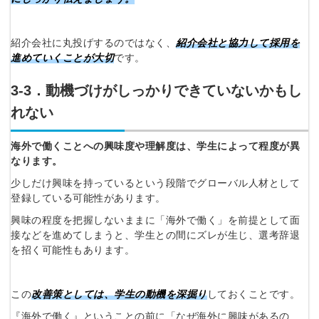
Dでログイン
他サービスIDで登録
紹介会社に丸投げするのではなく、
紹介会社と協力して採用を
進めていくことが大切
です。
3‐3．動機づけがしっかりできていないかもし
の許可なく投稿すること
ません
れない
みんなの採用部があなたの許可なく投稿すること
はありません
海外で働くことへの興味度や理解度は、学生によって程度が異
なります。
少しだけ興味を持っているという段階でグローバル人材として
登録している可能性があります。
興味の程度を把握しないままに「海外で働く」を前提として面
接などを進めてしまうと、学生との間にズレが生じ、選考辞退
を招く可能性もあります。
この
改善策としては、学生の
動機を深掘り
しておくことです。
『海外で働く』ということの前に「なぜ海外に興味があるの