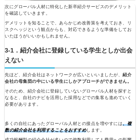
次にグローバル人材に特化した新卒紹介サービスのデメリット
を確認していきます。
デメリットを知ることで、あらかじめ改善策を考えておき、リ
スクヘッジという観点からも、対応できるような準備をしてお
いたほうがいいかもしれません。
3‐1．紹介会社に登録している学生としか出会
えない
先ほど、紹介会社はネットワークが広いといいましたが、
紹介
会社の母集団の中にいる学生にしかアプローチができません。
そのため、紹介会社に登録していないグローバル人材を探すと
なると、自社のナビを活用した採用などでの集客も進めていく
必要があります。
多くの自社にあったグローバル人材との接点を増やすには
、
複
簡単10秒！無料会員登録
数の紹介会社を利用する
ことをおすすめ
します。
成功報酬型の紹介会社が多いので複数利用しても費用への影響