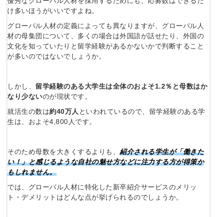
優秀なグローバル人材を採用するためにも、応募数はできるだ
け多いほうがいいですよね。
グローバル人材の定義によっても異なりますが、グローバル人
材の母集団について、多くの場合は外国語が話せたり、外国の
文化を知っていたりと留学経験があるかないかで判断すること
が多いのではないでしょうか。
しかし、
留学経験のある大学生は全体のおよそ1.2％と
母数はか
なり少ない
のが現状です。
就活生の数は
約40万人
といわれているので、留学経験のある学
生は、およそ4,800人です。
そのため母数を大きくするよりも、
紹介される学生が「働きた
い！」と感じるような自社の魅せ方などに注力する方が得策か
もしれませ
ん。
では、グローバル人材に特化した新卒紹介サービスのメリッ
ト・デメリットはどんな点が挙げられるのでしょうか。