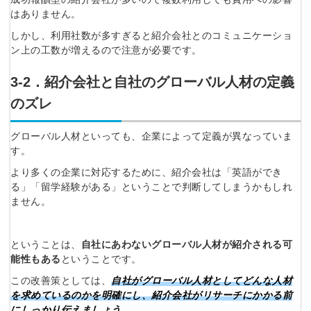
ツをご利用する
はありません。
必要です。
採用課題の解決、新しい採用の
ら
しかし、利用社数が多すぎると紹介会社とのコミュニケーショ
取り組みなどを取材したインタ
ン上の工数が増えるので注意が必要です。
ビュー記事が読める
採用にまつわる独自の調査レポ
3‐2．紹介会社と自社のグローバル人材の定義
ートが届く
のズレ
採用に役立つ記事・資料が届く
グローバル人材といっても、企業によって定義が異なっていま
す。
メールアドレス
より多くの企業に対応するために、紹介会社は「英語ができ
る」「留学経験がある」ということで判断してしまうかもしれ
ません。
※ログインIDとなります
ンする
利用規約
と
個人情報の取り扱い
について
ということは、
自社にあわないグローバル人材が紹介される可
同意のうえ
能性もある
ということです。
お忘れですか？
登録する
この改善策としては、
自社がグローバル人材としてどんな人材
を求めているのかを明確にし、紹介会社がリサーチにかかる前
にしっかり伝えましょう。