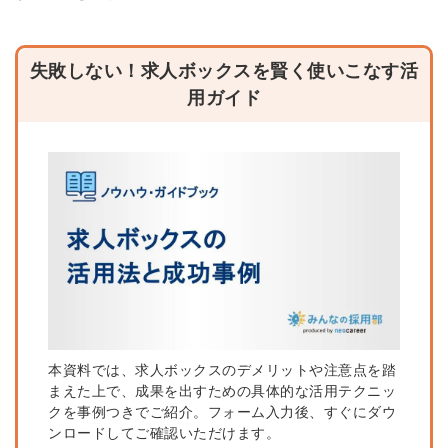
※ログインIDとなります
ンする
利用規約
と
個人情報の取り扱い
について
失敗しない！求人ボックスを賢く使いこなす活
同意のうえ
用ガイド
お忘れですか？
登録する
Dでログイン
他サービスIDで登録
の許可なく投稿すること
ません
みんなの採用部があなたの許可なく投稿すること
はありません
本資料では、求人ボックスのデメリットや注意点を踏
まえた上で、成果を出すための具体的な活用テクニッ
クを事例つきでご紹介。フォーム入力後、すぐにダウ
ンロードしてご確認いただけます。