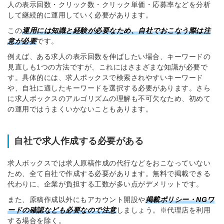
人の表示回数・クリック数・クリック単価・応募率などを分析
して継続的に運用していく必要があります。
この
運用には知識と経験が必要なため、自社でおこなう際は注
意が必要
です。
例えば、ある求人の表示回数を伸ばしたい場合、キーワードの
簡単10秒！無料会員登録
見直しも1つの方法ですが、これにはさまざまな知識が必要で
す。具体的には、求人ボックスで検索されやすいキーワード
ツをご利用する
や、自社に適したキーワードを選択する必要があります。さら
必要です。
に求人ボックスのアルゴリズムの理解も不可欠なため、初めて
採用課題の解決、新しい採用の
ら
の運用ではうまくいかないこともあります。
取り組みなどを取材したインタ
ビュー記事が読める
採用にまつわる独自の調査レポ
自社で求人作成する必要がある
ートが届く
採用に役立つ記事・資料が届く
求人ボックスでは求人原稿作成の代行などをおこなっていない
ため、全て自社で作成する必要があります。無料で掲載できる
代わりに、企業が負担する工数が多い点がデメリットです。
メールアドレス
また、原稿作成以外にもアカウント開設や
掲載ポリシー・NGワ
ードの確認なども必要なので注意
しましょう。※代理店を利用
する場合を除く。