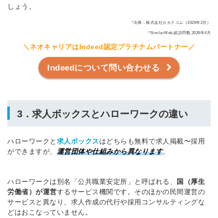
しょう。
*出典：株式会社カカクコム（2026年2月）
*SimilarWeb,総訪問数,2026年4月
＼ネオキャリアはIndeed認定プラチナムパートナー／
Indeedについて問い合わせる
3．求人ボックスとハローワークの違い
ハローワークと
求人ボックス
はどちらも無料で求人掲載〜採用
ができますが、
運営団体や仕組みから異なります
。
ハローワークは別名「公共職業安定所」と呼ばれる、
国（厚生
労働省）が運営
するサービス機関です。そのほかの民間運営の
サービスと異なり、求人作成の代行や採用コンサルティングな
どはおこなっていません。