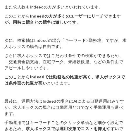
また求人数もIndeedの方が多いといわれています。
このことから
Indeedの方が多くのユーザーにリーチできます
が、同時に競合との競争は激しい
です。
次に、検索軸はIndeedの場合「キーワード×勤務地」ですが、求
人ボックスの場合は自由です。
さらに求人ボックスではこだわり条件での検索ができるため、
「交通費全額支給、在宅ワーク、未経験歓迎」などの条件面で
アピールしやすいです。
このことから
Indeedでは勤務地の比重が高く、求人ボックスで
は条件面の比重が高い
といえます。
最後に、運用方法はIndeedの場合はAIによる自動運用のみです
が、求人ボックスの場合は自動運用だけでなく手動運用も選べ
ます。
手動運用ではキーワードごとのクリック単価など細かく設定で
きるため、
求人ボックスでは運用次第でコストを抑えやすい
で