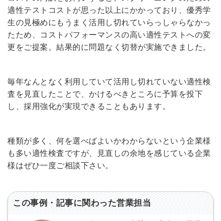
Dでログイン
適性テストコストが思った以上にかかっており、優秀学
他サービスIDで登録
生の見極めにもうまく活用し切れていらっしゃらなかっ
たため、コストパフォーマンスの高い適性テストへの変
更をご提案。結果的に問題なく切替が実施できました。
の許可なく投稿すること
ません
みんなの採用部があなたの許可なく投稿すること
毎年なんとなく利用していて活用し切れていない適性検
はありません
査を見直したことで、かけるべきところに予算を投下
し、採用強化が実現できることもあります。
種類が多く、何を選べばよいかわからないという企業様
も多い適性検査ですが、見直しの余地を感じている企業
様はぜひ一度ご相談下さい。
この事例・記事に関わった営業担当