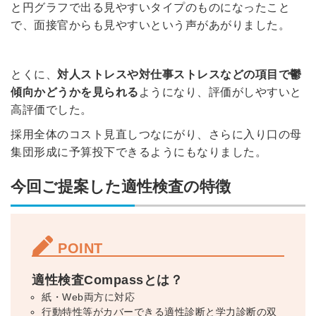
と円グラフで出る見やすいタイプのものになったこと
で、面接官からも見やすいという声があがりました。
とくに、
対人ストレスや対仕事ストレスなどの項目で鬱
傾向かどうかを見られる
ようになり、評価がしやすいと
高評価でした。
採用全体のコスト見直しつなにがり、さらに
入り口の母
集団形成に予算投下できるようにもなりました。
今回ご提案した適性検査の特徴
POINT
適性検査Compassとは？
簡単10秒！無料会員登録
紙・Web両方に対応
行動特性等がカバーできる適性診断と学力診断の双