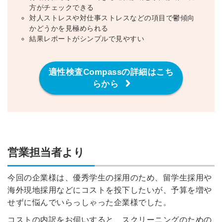
ツをご利用する
方がチェックできる
必要です。
対人ストレスや対仕事ストレスなどの項目で鬱傾向
採用課題の解決、新しい採用の
ら
かどうかを見極められる
取り組みなどを取材したインタ
結果レポートがシンプルで見やすい
ビュー記事が読める
採用にまつわる独自の調査レポ
ートが届く
適性検査Compassの詳細はこち
採用に役立つ記事・資料が届く
らから
メールアドレス
営業担当者より
※ログインIDとなります
ンする
利用規約
と
個人情報の取り扱い
について
今回の企業様は、優秀学生の採用のため、留学生採用や
同意のうえ
お忘れですか？
海外現地採用などにコストを投下したいが、予算を増や
登録する
せずに悩んでいらっしゃった企業様でした。
コストの内訳をお伺いすると、スクリーニングのための