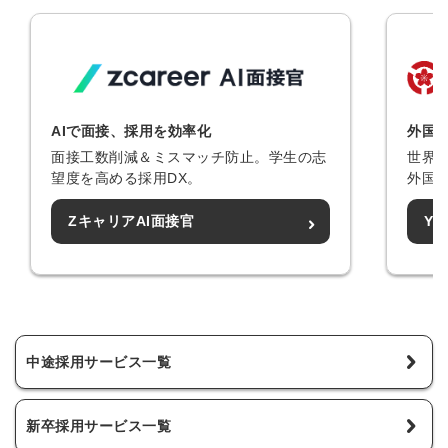
AIで面接、採用を効率化
外国
面接工数削減＆ミスマッチ防止。学生の志
世界2
望度を高める採用DX。
外国
ZキャリアAI面接官
Y
中途採用サービス一覧
新卒採用サービス一覧