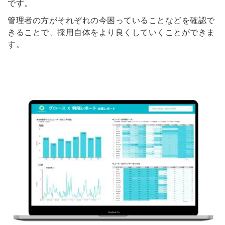
です。
管理者の方がそれぞれの今困っていることなどを確認で
きることで、採用自体をより良くしていくことができま
す。
簡単10秒！無料会員登録
ツをご利用する
必要です。
採用課題の解決、新しい採用の
ら
取り組みなどを取材したインタ