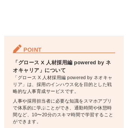
ビュー記事が読める
採用にまつわる独自の調査レポ
ートが届く
採用に役立つ記事・資料が届く
メールアドレス
POINT
「グロース X 人材採用編 powered by ネ
※ログインIDとなります
オキャリア」について
ンする
利用規約
と
個人情報の取り扱い
について
「グロース X 人材採用編 powered by ネオキャ
同意のうえ
リア」は、採用のインハウス化を目的とした戦
お忘れですか？
略的な人事育成サービスです。
登録する
人事や採用担当者に必要な知識をスマホアプリ
で体系的に学ぶことができ、通勤時間や休憩時
Dでログイン
間など、10〜20分のスキマ時間で学習すること
他サービスIDで登録
ができます。