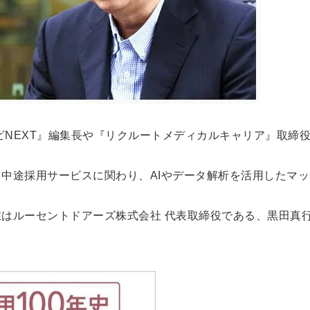
会員登録
解決
頼れる
メールアドレス
「採用パ
ートナ
ビNEXT』編集長や『リクルートメディカルキャリア』取締
ー」
※ログインIDとなり
ます
中途採用サービスに関わり、AIやデータ解析を活用したマッ
みんなの採用部
利用規約
と
個人情報
の特徴
はルーセントドアーズ株式会社 代表取締役である、黒田真
の取り扱い
について
同意のうえ
採用に役立つ
ノウハウ資料
登
が届く
録
す
採用にまつわ