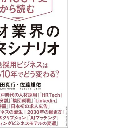
る
る独自の調査
レポートが届
く
採用課題の解
他サービスIDで登録
決、新しい採
用の取り組み
などを取材し
たインタビュ
ー記事が読め
みんなの採用部があ
る
なたの許可なく投稿
することはありませ
ん
「自社の採用をよ
り良くしたい！」
という経営者や採
用担当者様のお役
に立てる情報を発