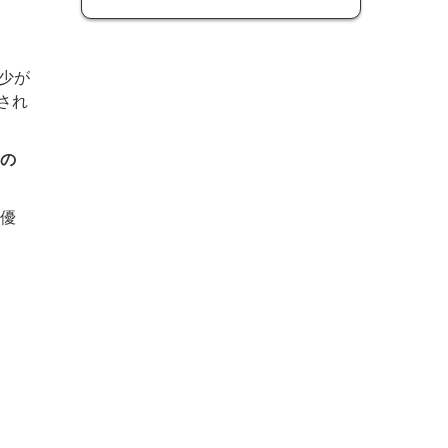
少が
惧され
の
優