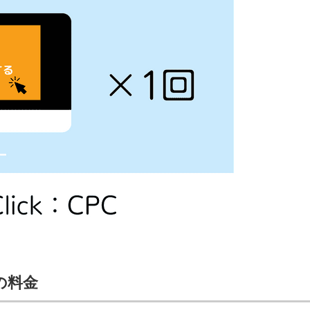
信してまいりま
す。
告の料金