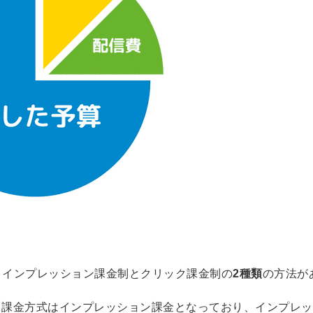
法には、インプレッション課金制とクリック課金制の
2種類
の方法が
簡単10
採用課題
秒！無料
をともに
る課金方式はインプレッション課金となっており、インプレッ