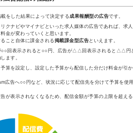
、広告掲載をした結果によって決定する
成果報酬型の広告
です。
るリクナビやマイナビといった求人媒体の広告であれば、求人
て料金が変わっていくと思います。
すること自体に課金される
掲載課金型広告
といえます。
は、広告が○○回表示されると○○円、広告が△△回表示されると△△円
動
します。
る予算を設定し、設定した予算から配信した分だけ料金が引か
tagram広告へ○○円など、状況に応じて配信先を分けて予算を使
広告が表示されなくなるため、配信金額が予算の上限を超える