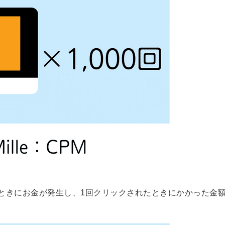
る
る独自の調査
レポートが届
く
採用課題の解
他サービスIDで登録
決、新しい採
用の取り組み
などを取材し
たインタビュ
ー記事が読め
みんなの採用部があ
る
なたの許可なく投稿
することはありませ
ん
「自社の採用をよ
り良くしたい！」
という経営者や採
ときにお金が発生し、1回クリックされたときにかかった金
用担当者様のお役
に立てる情報を発