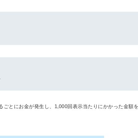
会員登録
解決
頼れる
メールアドレス
「採用パ
ートナ
ー」
※ログインIDとなり
ます
み
みんなの採用部
利用規約
と
個人情報
の特徴
の取り扱い
について
同意のうえ
採用に役立つ
るごとにお金が発生し、1,000回表示当たりにかかった金額
ノウハウ資料
登
が届く
録
す
採用にまつわ