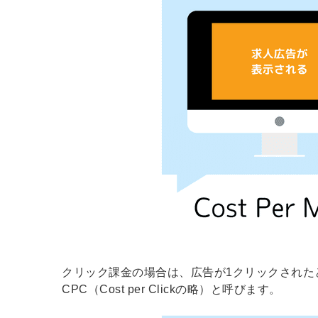
ログイン
する
パスワードをお忘れですか？
他サービスIDでログイン
みんなの採用部があなたの許可
なく投稿することはありません
クリック課金の場合は、広告が1クリックされた
CPC（Cost per Clickの略）と呼びます。