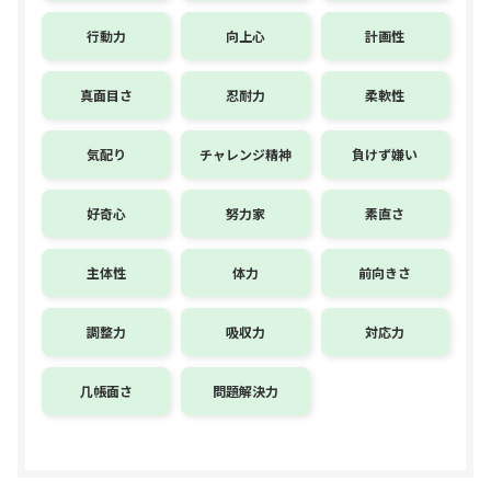
行動力
向上心
計画性
真面目さ
忍耐力
柔軟性
気配り
チャレンジ精神
負けず嫌い
好奇心
努力家
素直さ
主体性
体力
前向きさ
調整力
吸収力
対応力
几帳面さ
問題解決力