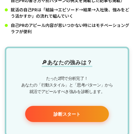
自己PRの書き方や別パターンの例文を掲載した記事も掲載）
就活の自己PRは「結論→エピソード→結果→入社後、強みをど
う活かすか」の流れで組んでいく
自己PRのアピール内容が思いつかない時にはモチベーショング
ラフが便利
🔎あなたの強みは？
たった2問で分析完了！
あなたの「行動スタイル」と「思考パターン」から
就活でアピールすべき強みを診断します。
診断スタート
診断結果をもとに
診断結果をもとに
診断結果をもとに
診断結果をもとに
【自分に合う仕事】紹介してもらう
【自分に合う仕事】紹介してもらう