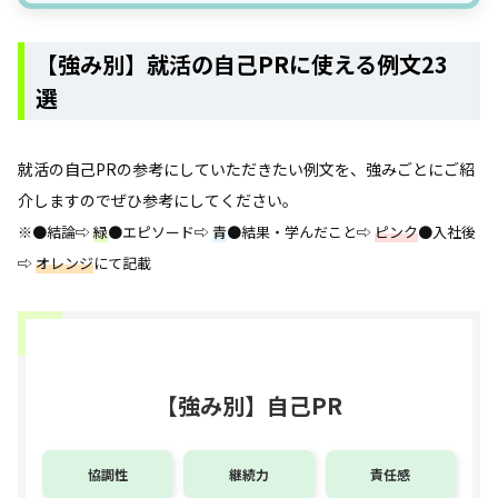
【自分に合う仕事】紹介してもらう
【自分に合う仕事】紹介してもらう
【強み別】就活の自己PRに使える例文23
選
就活の自己PRの参考にしていただきたい例文を、強みごとにご紹
介しますのでぜひ参考にしてください。
※●結論⇨
緑
●エピソード⇨
青
●結果・学んだこと⇨
ピンク
●入社後
⇨
オレンジ
にて記載
【強み別】自己PR
協調性
継続力
責任感