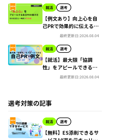
就活
選考
【例文あり】向上心を自
己PRで効果的に伝えるコ
ツ｜言い換え例も紹介
最終更新日:2026.08.04
就活
選考
【就活】最大限「協調
性」をアピールできる自
己PR･例文7選
最終更新日:2026.08.04
選考対策の記事
就活
選考
【無料】ES添削できるサ
ービス10選を元キャリア