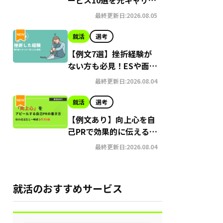
アドバイザーが紹介 | 添
最終更新日:2026.08.05
削時のポイントも解説
就活
選考
【例文7選】挫折経験が
ない方も必見！ESや面接
でアピールする方法
最終更新日:2026.08.04
就活
選考
【例文あり】向上心を自
己PRで効果的に伝えるコ
ツ｜言い換え例も紹介
最終更新日:2026.08.04
就活のおすすめサービス