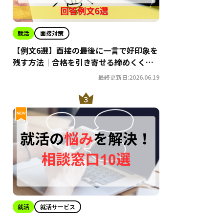
就活
面接対策
【例文6選】面接の最後に一言で好印象を
残す方法｜合格を引き寄せる締めくくり
術
最終更新日:2026.06.19
就活
就活サービス