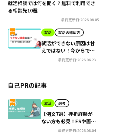
就活相談では何を聞く？無料で利用でき
る相談先10選
最終更新日:2026.08.05
就活
就活の進め方
就活ができない原因は甘
えではない！今からでも
間に合う就職への対処法
最終更新日:2026.06.23
自己PRの記事
就活
選考
【例文7選】挫折経験が
ない方も必見！ESや面接
でアピールする方法
最終更新日:2026.08.04