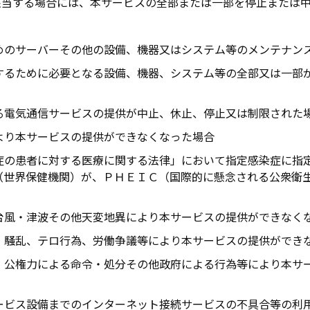
該当する場合には、本サービスの全部または一部を停止または
めのサーバーその他の設備、機器又はシステム等のメンテナン
するために必要となる設備、機器、システム等の全部又は一部
る電気通信サービスの提供が中止、休止、停止又は制限された
より本サービスの提供ができなくなった場合
症の患者に対する医療に関する法律」において指定感染症に指
（世界保健機関）が、ＰＨＥＩＣ（国際的に懸念される公衆衛
台風・津波その他天変地異により本サービスの提供ができなく
、騒乱、テロ行為、労働争議等により本サービスの提供ができ
、公権力による命令・処分その他政府による行為等により本サ
ービス設備までのインターネット接続サービスの不具合等の利