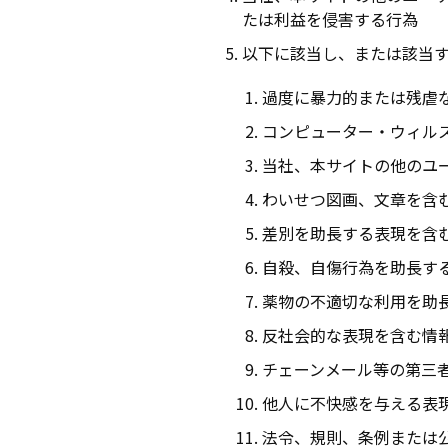
たは利益を侵害する行為
以下に該当し、または該当
過度に暴力的または残虐
コンピューター・ウィル
当社、本サイトの他のユ
わいせつ図画、文章を含
差別を助長する表現を含
自殺、自傷行為を助長す
薬物の不適切な利用を助
反社会的な表現を含む情
チェーンメール等の第三
他人に不快感を与える表
法令、規則、条例または