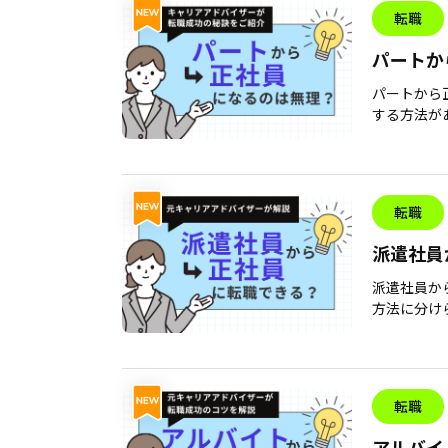
転職
パートか
は？
パートから
する方法があ
転職
派遣社員
ト・デメ
派遣社員か
方法に分けら
転職
アルバイ