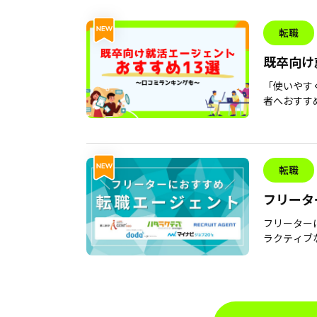
転職
既卒向け
「使いやす
者へおすすめ
転職
フリータ
評価や失
フリーター
ラクティブな