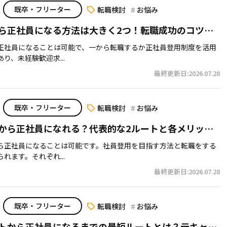
既卒・フリーター
転職検討
お悩み
ら正社員になる方法は大きく2つ！転職成功のコツと
正社員になることは可能で、一から転職するか正社員登用制度を活用
り、未経験歓迎求...
最終更新日:2026.07.28
既卒・フリーター
転職検討
お悩み
から正社員になれる？代表的な2ルートと各メリッ
リット
ら正社員になることは可能です。社員登用を目指す方法と転職をする
れます。それぞれ...
最終更新日:2026.07.28
既卒・フリーター
転職検討
お悩み
トから正社員になるまでの最短ルートとは？元キャリ