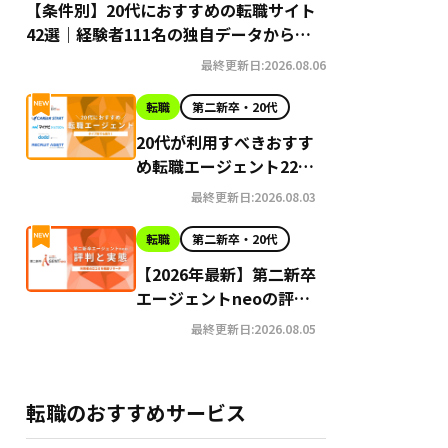
【条件別】20代におすすめの転職サイト
42選｜経験者111名の独自データから導
き出す選び方
最終更新日:2026.08.06
転職
第二新卒・20代
20代が利用すべきおすす
め転職エージェント22選
【2026年最新】
最終更新日:2026.08.03
転職
第二新卒・20代
【2026年最新】第二新卒
エージェントneoの評判
はやばい？Google口コ
最終更新日:2026.08.05
ミ高評価の真実と利用の
注意点を徹底解説
転職のおすすめサービス