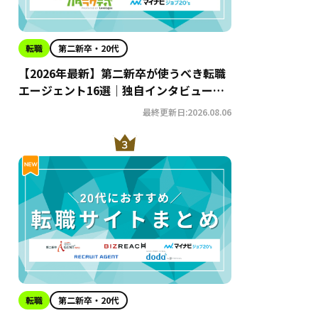
転職
第二新卒・20代
【2026年最新】第二新卒が使うべき転職
エージェント16選｜独自インタビューか
らわかるおすすめ理由・サービスの特徴
最終更新日:2026.08.06
を徹底解説！
転職
第二新卒・20代