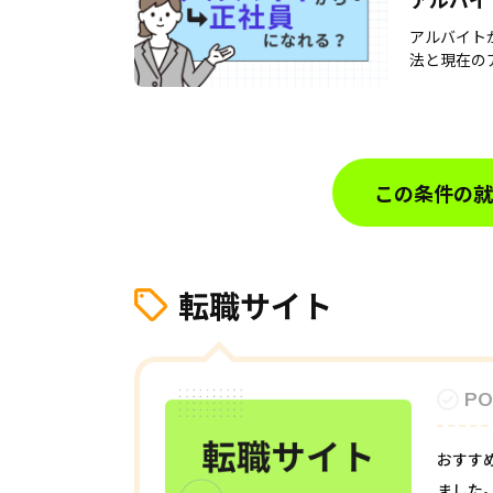
アアドバ
アルバイト
法と現在のア
この条件の就
転職サイト
PO
おすす
ました