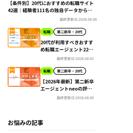
【条件別】20代におすすめの転職サイト
42選｜経験者111名の独自データから導
き出す選び方
最終更新日:2026.08.06
転職
第二新卒・20代
20代が利用すべきおすす
め転職エージェント22選
【2026年最新】
最終更新日:2026.08.03
転職
第二新卒・20代
【2026年最新】第二新卒
エージェントneoの評判
はやばい？Google口コ
最終更新日:2026.08.05
ミ高評価の真実と利用の
注意点を徹底解説
お悩みの記事