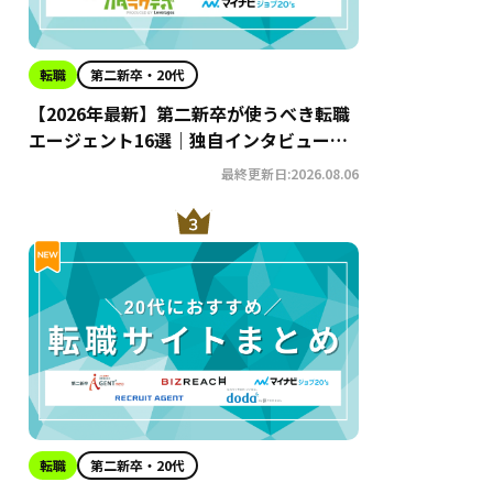
転職
第二新卒・20代
【2026年最新】第二新卒が使うべき転職
エージェント16選｜独自インタビューか
らわかるおすすめ理由・サービスの特徴
最終更新日:2026.08.06
を徹底解説！
転職
第二新卒・20代