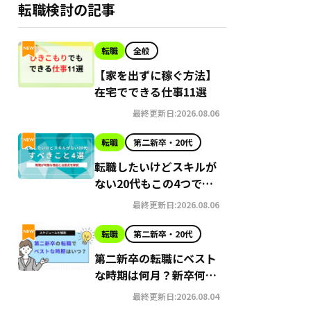
転職検討の記事
転職
全般
【家を出ずに稼ぐ方法】
在宅でできる仕事11選
最終更新日:2026.08.06
転職
第二新卒・20代
転職したいけどスキルが
ない20代もこの4つで可
能に！理由と注意点
最終更新日:2026.08.06
転職
第二新卒・20代
第二新卒の転職にベスト
な時期は何月？新卒何年
目？スケジュールを解説
最終更新日:2026.08.04