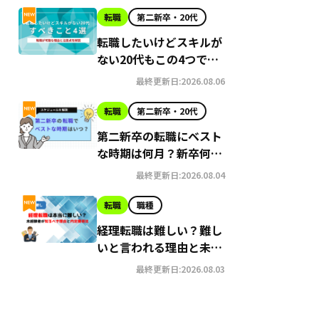
転職
第二新卒・20代
転職したいけどスキルが
ない20代もこの4つで可
能に！理由と注意点
最終更新日:2026.08.06
転職
第二新卒・20代
第二新卒の転職にベスト
な時期は何月？新卒何年
目？スケジュールを解説
最終更新日:2026.08.04
転職
職種
経理転職は難しい？難し
いと言われる理由と未経
験者でも成功させる方法
最終更新日:2026.08.03