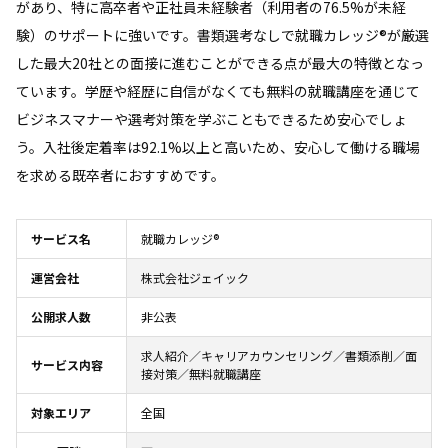
があり、特に高卒者や正社員未経験者（利用者の76.5%が未経
験）のサポートに強いです。書類選考なしで就職カレッジ®が厳選
した最大20社との面接に進むことができる点が最大の特徴となっ
ています。学歴や経歴に自信がなくても無料の就職講座を通じて
ビジネスマナーや選考対策を学ぶこともできるため安心でしょ
う。入社後定着率は92.1%以上と高いため、安心して働ける職場
を求める既卒者におすすめです。
サービス名
就職カレッジ®
運営会社
株式会社ジェイック
公開求人数
非公表
求人紹介／キャリアカウンセリング／書類添削／面
サービス内容
接対策／無料就職講座
対象エリア
全国