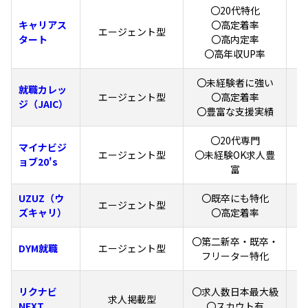
〇20代特化
キャリアス
〇高定着率
エージェント型
タート
〇高内定率
〇高年収UP率
〇未経験者に強い
就職カレッ
エージェント型
〇高定着率
ジ（JAIC）
〇豊富な支援実績
〇20代専門
マイナビジ
6
エージェント型
〇未経験OK求人豊
ョブ20's
富
UZUZ（ウ
〇既卒にも特化
エージェント型
ズキャリ）
〇高定着率
〇第二新卒・既卒・
DYM就職
エージェント型
フリーター特化
1
リクナビ
〇求人数日本最大級
求人掲載型
（
NEXT
〇スカウト有