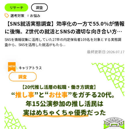
リサーチ
調査
選考対策
お悩み
【SNS就活実態調査】効率化の一方で55.0%が情報
に後悔。Z世代の就活とSNSの適切な向き合い方と
は？
SNSを情報収集に活用していた27卒の内定保有者109名を対象とする実態調
査から、SNSを活用した就活がもたら...
最終更新日:2026.07.17