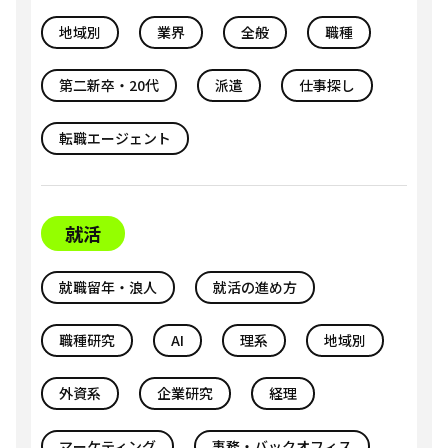
地域別
業界
全般
職種
第二新卒・20代
派遣
仕事探し
転職エージェント
就活
就職留年・浪人
就活の進め方
職種研究
AI
理系
地域別
外資系
企業研究
経理
マーケティング
事務・バックオフィス