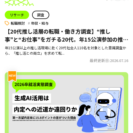
リサーチ
調査
転職検討
年収・給与
【20代推し活層の転職・働き方調査】“推し
事”と“お仕事”をガチる20代。年15公演参加の推し
活民は実はめちゃくちゃ優秀だった
年15公演以上の推し活現場に赴く20代社会人110名を対象とした意識調査か
ら、「推し活との両立」を求めて転...
最終更新日:2026.07.16