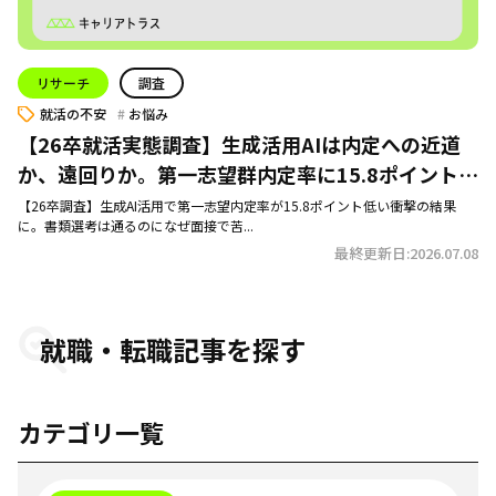
リサーチ
調査
就活の不安
お悩み
【26卒就活実態調査】生成活用AIは内定への近道
か、遠回りか。第一志望群内定率に15.8ポイントの
差がついた理由を考察
【26卒調査】生成AI活用で第一志望内定率が15.8ポイント低い衝撃の結果
に。書類選考は通るのになぜ面接で苦...
最終更新日:2026.07.08
就職・転職記事を探す
カテゴリ一覧