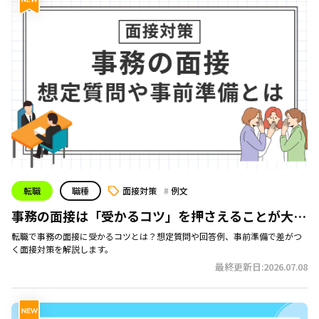
転職
職種
面接対策
例文
事務の面接は「受かるコツ」を押さえることが大
切！想定質問や事前準備とは
転職で事務の面接に受かるコツとは？想定質問や回答例、事前準備で差がつ
く面接対策を解説します。
最終更新日:2026.07.08