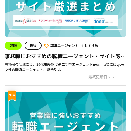
転職
職種
転職エージェント
おすすめ
事務職におすすめの転職エージェント・サイト厳選
14社｜事務職の転職事情や選び方も解説！
事務職の転職には、20代未経験は第二新卒エージェントneo、女性にはtype
女性の転職エージェント、総合型は...
最終更新日:2026.08.06