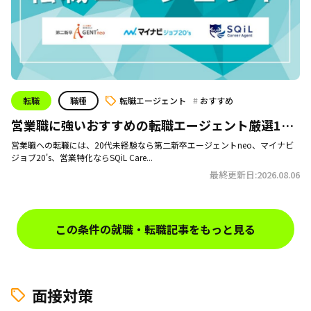
転職
職種
転職エージェント
おすすめ
営業職に強いおすすめの転職エージェント厳選16
社｜選ぶ際のポイント、フル活用するコツも公開！
営業職への転職には、20代未経験なら第二新卒エージェントneo、マイナビ
ジョブ20's、営業特化ならSQiL Care...
最終更新日:2026.08.06
この条件の就職・転職記事をもっと見る
面接対策