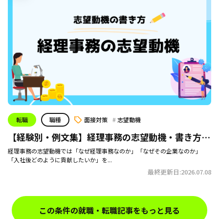
転職
職種
面接対策
志望動機
【経験別・例文集】経理事務の志望動機・書き方｜
コピペOK！
経理事務の志望動機では「なぜ経理事務なのか」「なぜその企業なのか」
「入社後どのように貢献したいか」を...
最終更新日:2026.07.08
この条件の就職・転職記事をもっと見る