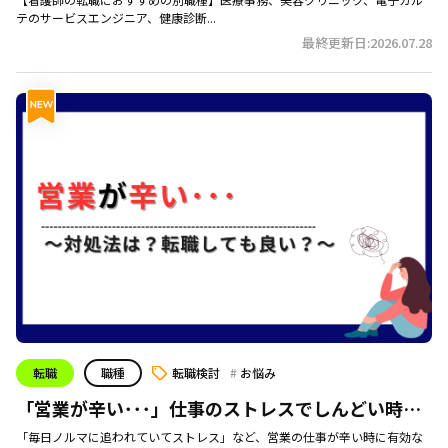
テのサービスエンジニア、健康診断...
最終更新日:2026.07.28
転職
職種
転職検討
お悩み
「営業が辛い･･･」仕事のストレスでしんどい時は
どうすれば？
「毎日ノルマに追われていてストレス」など、営業の仕事が辛い時に有効な