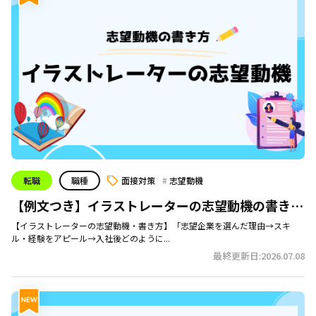
転職
職種
面接対策
志望動機
【例文つき】イラストレーターの志望動機の書き方
をかんたん解説
【イラストレーターの志望動機・書き方】「志望企業を選んだ理由→スキ
ル・経験をアピール→入社後どのように...
最終更新日:2026.07.08