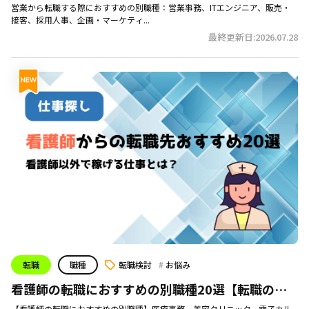
成功のコツ
営業から転職する際におすすめの別職種：営業事務、ITエンジニア、販売・
接客、採用人事、企画・マーケティ...
最終更新日:2026.07.28
転職
職種
転職検討
お悩み
看護師の転職におすすめの別職種20選【転職のプ
ロが徹底解説】
【看護師の転職におすすめの別職種】医療事務、美容クリニック、電子カル