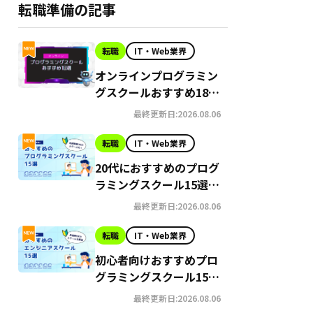
転職準備の記事
転職
IT・Web業界
オンラインプログラミン
グスクールおすすめ18選
｜失敗しないスクールの
最終更新日:2026.08.06
選び方とは？
転職
IT・Web業界
20代におすすめのプログ
ラミングスクール15選｜
無料・格安・転職保証あ
最終更新日:2026.08.06
り
転職
IT・Web業界
初心者向けおすすめプロ
グラミングスクール15選
｜無料or安い社会人向け
最終更新日:2026.08.06
スクール一挙公開！