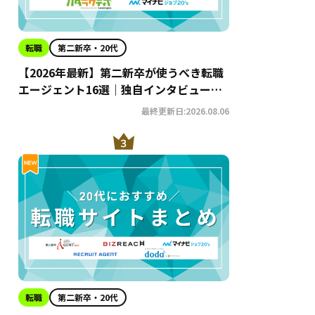
転職
第二新卒・20代
【2026年最新】第二新卒が使うべき転職
エージェント16選｜独自インタビューか
らわかるおすすめ理由・サービスの特徴
最終更新日:2026.08.06
を徹底解説！
転職
第二新卒・20代