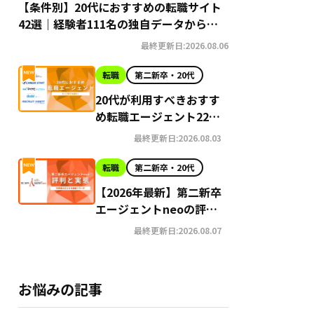
【条件別】20代におすすめの転職サイト
42選｜経験者111名の独自データから導
き出す選び方
最終更新日:2026.08.06
転職
第二新卒・20代
20代が利用すべきおすす
め転職エージェント22選
【2026年最新】
最終更新日:2026.08.03
転職
第二新卒・20代
【2026年最新】第二新卒
エージェントneoの評判
はやばい？Google口コ
最終更新日:2026.08.07
ミ高評価の真実と利用の
注意点を徹底解説
お悩みの記事