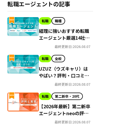
転職エージェントの記事
転職
職種
経理に強いおすすめ転職
エージェント厳選14社｜
未経験者向けのサービス
最終更新日:2026.08.07
も紹介
転職
全般
UZUZ（ウズキャリ）は
やばい？評判・口コミを
プロが徹底解説
最終更新日:2026.08.07
転職
第二新卒・20代
【2026年最新】第二新卒
エージェントneoの評判
はやばい？Google口コ
最終更新日:2026.08.07
ミ高評価の真実と利用の