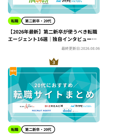
転職
第二新卒・20代
【2026年最新】第二新卒が使うべき転職
エージェント16選｜独自インタビューか
らわかるおすすめ理由・サービスの特徴
最終更新日:2026.08.06
を徹底解説！
転職
第二新卒・20代