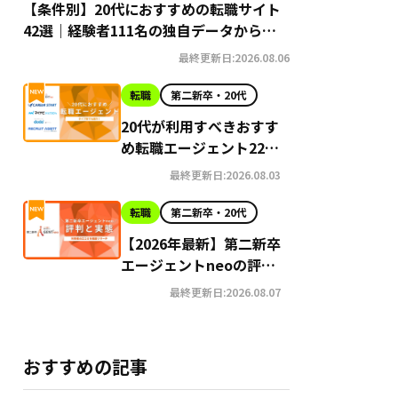
【条件別】20代におすすめの転職サイト
42選｜経験者111名の独自データから導
き出す選び方
最終更新日:2026.08.06
転職
第二新卒・20代
20代が利用すべきおすす
め転職エージェント22選
【2026年最新】
最終更新日:2026.08.03
転職
第二新卒・20代
【2026年最新】第二新卒
エージェントneoの評判
はやばい？Google口コ
最終更新日:2026.08.07
ミ高評価の真実と利用の
注意点を徹底解説
おすすめの記事