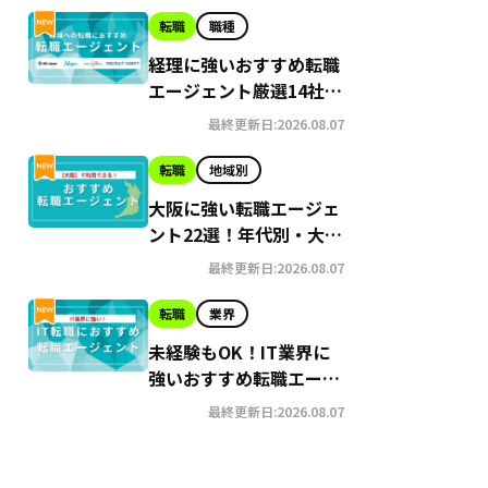
転職
職種
経理に強いおすすめ転職
エージェント厳選14社｜
未経験者向けのサービス
最終更新日:2026.08.07
も紹介
転職
地域別
大阪に強い転職エージェ
ント22選！年代別・大
手・地域密着型にわけて
最終更新日:2026.08.07
おすすめを紹介
転職
業界
未経験もOK！IT業界に
強いおすすめ転職エージ
ェント19社【2026年最
最終更新日:2026.08.07
新】