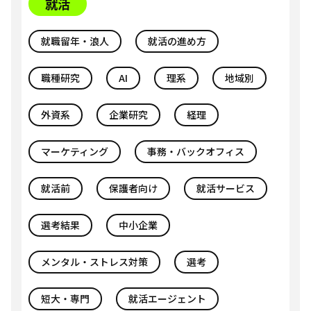
就活
就職留年・浪人
就活の進め方
職種研究
AI
理系
地域別
外資系
企業研究
経理
マーケティング
事務・バックオフィス
就活前
保護者向け
就活サービス
選考結果
中小企業
メンタル・ストレス対策
選考
短大・専門
就活エージェント