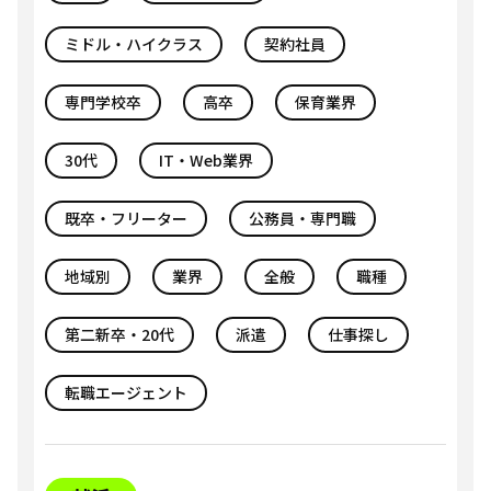
ミドル・ハイクラス
契約社員
専門学校卒
高卒
保育業界
30代
IT・Web業界
既卒・フリーター
公務員・専門職
地域別
業界
全般
職種
第二新卒・20代
派遣
仕事探し
転職エージェント