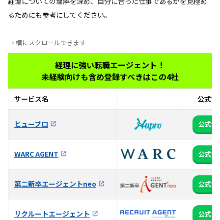
経理についての理解を深め、自分に合った仕事であるかを見極め
るためにも参考にしてください。
→ 横にスクロールできます
経理に強い転職エージェント！
未経験向けも含め登録すべきはこの4社
サービス名
公式サ
ヒュープロ
公式サ
WARC AGENT
公式サ
第二新卒エージェントneo
公式サ
リクルートエージェント
公式サ