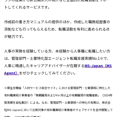
トしてくれるサービスです。
作成前の書き方マニュアルの提供のほか、作成した職務経歴書の
添削なども行ってもらえるため、転職活動を有利に進められる点
が魅力です。
人事の実務を経験している方、未経験から人事職に転職したい方
は、管理部門・士業特化型エージェント転職支援実績No.1※で、
人事に精通したキャリアアドバイザーが在籍する
MS-Japan（MS
Agent）
をぜひチェックしてみてください。
※厚生労働省「人材サービス総合サイト」における管理部門・士業領域に特化した
有料職業紹介事業者の「無期雇用および4ヶ月以上の有期雇用の就職者数」（2024年
度実績を自社集計）による。なお、管理部門・士業領域への特化の有無は、株式会
社MS-Japanにおいて比較対象の有料職業紹介事業者のウェブサイトを全件閲覧して
判断。（2025年8月1日時点）