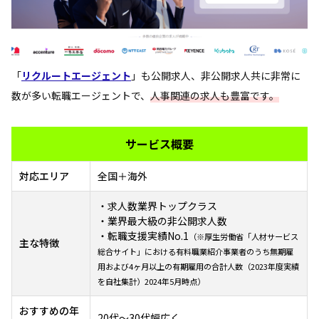
「
リクルートエージェント
」も公開求人、非公開求人共に非常に
数が多い転職エージェントで、
人事関連の求人も豊富です。
サービス概要
対応エリア
全国＋海外
・求人数業界トップクラス
・業界最大級の非公開求人数
・転職支援実績No.1
（※厚生労働省「人材サービス
主な特徴
総合サイト」における有料職業紹介事業者のうち無期雇
用および4ヶ月以上の有期雇用の合計人数（2023年度実績
を自社集計）2024年5月時点）
おすすめの年
20代～30代幅広く