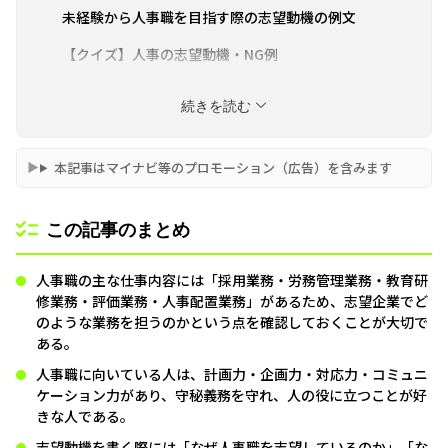
未経験から人事職を目指す際の志望動機の例文
【クイズ】人事の志望動機・NG例
【職種別】人事の志望動機でに使えるアピールポイ
続きを読む
ント
転職活動を全面的にサポートしてほしい方におすす
本記事はマイナビ等のプロモーション（広告）を含みます
めの転職エージェント3選
この記事のまとめ
人事職の主な仕事内容には「採用業務・労務管理業務・教育研
修業務・評価業務・人事配置業務」があるため、志望企業でど
のような業務を担うのかという点を確認しておくことが大切で
ある。
人事職に向いている人は、計画力・企画力・対応力・コミュニ
ケーション力があり、守秘義務を守れ、人の役に立つことが好
きな人である。
志望動機を書く際には「なぜ人事職を志望しているのか」「な