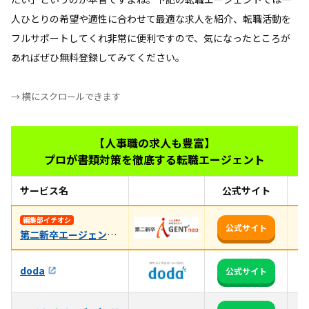
人ひとりの希望や適性に合わせて最適な求人を紹介、転職活動を
フルサポートしてくれ非常に便利ですので、気になったところが
あればぜひ無料登録してみてください。
→ 横にスクロールできます
【人事職の求人も豊富】
プロが書類対策を徹底する転職エージェント
サービス名
公式サイト
お
人
編集部イチオシ
公式サイト
第二新卒エージェントneo
も
3
doda
公式サイト
る