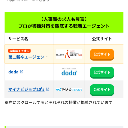
【人事職の求人も豊富】
プロが書類対策を徹底する転職エージェント
サービス名
公式サイト
お
【
編集部イチオシ
公式サイト
第二新卒エージェントneo
1
3
doda
公式サイト
る
マイナビジョブ20's
全
公式サイト
※右にスクロールするとそれぞれの特徴が掲載されています